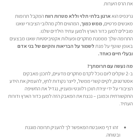
את הרס היערות.
גרינפיס הוא
ארגון בלתי תלוי וללא מטרות רווח
המקבל תרומות
מאנשים פרטיים,
ממש כמוך
, המהווים חלק מהלובי הציבורי שאנו
מובילים למען כדור הארץ ולמען עתיד הילדים שלנו.
התרומה שלך מממנת מחקרים ופעולות אקטיביסטיות שאנו מבצעים
באופן שוטף על מנת
לשמור על הבריאות והקיום של בני אדם
ובעלי חיים כאחד.
מה נעשה עם תרומתך?
ב-2 שקלים ליום נוכל לקדם מחקרים מדעיים, לתכנן מאבקים
אסטרטגים, לקיים קשרי ממשל, לייצר נקודות לחץ, להעמיק את הידע
הציבורי על ידי יצירת תוכן רלוונטי ומעניין, נגדיל את החשיפה
התקשורתית וכמובן – ננצח את המאבק הזה למען כדור הארץ ודורות
העתיד.
זהו דף מאובטח המאפשר לך להעניק תרומה מוגנת
ובטוחה.