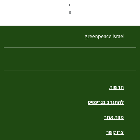
c
e
greenpeace israel
חדשות
להתנדב בגרינפיס
מפת אתר
צרו קשר