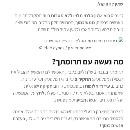
שאין להם קול.
גרינפיס הוא ארגון
בלתי תלוי וללא מטרות רווח
המקבל תרומות
מאנשים פרטיים,
ממש כמוך
, המהווים חלק מהלובי הציבורי שאנו
מובילים למען כדור הארץ ולמען עתיד הילדים שלנו
© elad aybes / greenpeace
מה נעשה עם תרומתך?
תרומתך בגובה 2 ש”ח ליום בלבד, תאפשר לנו להמשיך להוביל את
הגמילה מפלסטיק:
תחקירים
על נזקי הפלסטיק ועל פתרונות
כוזבים,
עידוד חלופות
רב פעמיות, קידום
חקיקה
ישראלית
שאפתנית ואמנה בינלאומית לוחמנית, הפעלת
לחץ
על הממשלה
ועל התאגידים, הגשת
תביעות
משפטיות.
הצלחת המאבק בבעלי הכוח והשלטון תלויה בתמיכה שלך. אמנת
פלסטיק מחייבת תתאפשר רק בעזרת הלובי הציבורי שלנו,
בעזרת
אנשים כמוך!