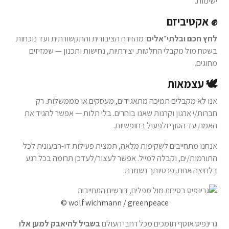
ישימות.
✊ אקטיביזם
לחץ חכם ובלתי־אלים
: מהזירה הציבורית והתקשורתית ועד נוכחות
בשטח מול מקבלי החלטות. יצירתיות, נחישות ותכנון — שמזיזים
מחוגים.
🕊️ עצמאות
אנו לא מקבלים תמיכה מתאגידים, מעסקים או מממשלות. רק
חברות/י ארגון וקרנות שאנו בוחרים. בלי תלות — אפשר להגיד את
האמת עד הסוף ולפעול בחופשיות.
אנחנו מתחייבים לשקיפות מלאה, תמצית פעילות דו-רבעונית לכל
התורמות/ים, וקבלה למייל. אפשר לעצור/לעדכן תרומה בכל רגע
בלחיצה אחת. פרטיותך נשמרת.
© wolf wichmann / greenpeace
גרינפיס אוסף תומכים מכל רחבי העולם
בשביל להיאבק למען אלו