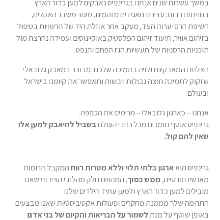
במשך עשרות שנים אנחנו בגרינפיס נאבקים למען כדור הארץ
בחזיתות רבות: עצירת תאגידים מזהמים, מיגור משבר האקלים,
חשיפת הרס יערות העד, מעקב אחר אוזלת היד של הרשויות בטיפול
בזיהום אוויר, תיעוד זיהום הפלסטיק באוקיינוסים ועמידה נחרצת מול
תוכניות הרסניות של תעשיות הגז הפחם והנפט.
הצלחת המאבקים תלויה בתמיכה שלכם. מדובר במאבק גלובאלי
שזקוק לתמיכה חוצה גבולות ויבשות ותאפשר את קיומנו בישראל
ובעולם.
אנחנו – כארגון גלובאלי – מרימים את הכפפה.
גרינפיס אוסף תומכים מכל רחבי העולם
בשביל להיאבק למען אלו
שאין להם קול.
גרינפיס הוא
ארגון בלתי תלוי וללא מטרות רווח
המקבל תרומות
מאנשים פרטיים,
ממש כמוך
, המהווים חלק מהלובי הציבורי שאנו
מובילים למען כדור הארץ ולמען עתיד הילדים שלנו.
התרומה שלך מממנת מחקרים ופעולות אקטיביסטיות שאנו מבצעים
באופן שוטף על מנת
לשמור על הבריאות והקיום של בני אדם