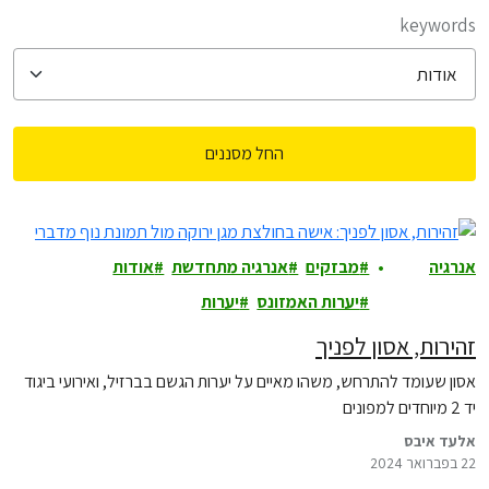
filter posts
keywords
החל מסננים
filtered results
אנרגיה
מבזקים
אנרגיה מתחדשת
אודות
ואקלים
יערות האמזונס
יערות
זהירות, אסון לפניך
אסון שעומד להתרחש, משהו מאיים על יערות הגשם בברזיל, ואירועי ביגוד
יד 2 מיוחדים למפונים
אלעד איבס
22 בפברואר 2024