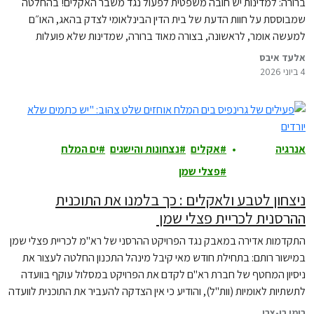
ברורה: למדינות יש חובה משפטית לפעול נגד משבר האקלים! בהחלטה
שמבוססת על חוות הדעת של בית הדין הבינלאומי לצדק בהאג, האו״ם
למעשה אומר, לראשונה, בצורה מאוד ברורה, שמדינות שלא פועלות
מספיק נגד משבר האקלים עלולות להפר את המשפט הבינלאומי, ואף
אלעד איבס
לשאת
4 ביוני 2026
אנרגיה
אקלים
נצחונות והישגים
ים המלח
ואקלים
פצלי שמן
ניצחון לטבע ולאקלים : כך בלמנו את התוכנית
ההרסנית לכריית פצלי שמן
התקדמות אדירה במאבק נגד הפרויקט ההרסני של רא"מ לכריית פצלי שמן
במישור רותם: בתחילת חודש מאי קיבל מינהל התכנון החלטה לעצור את
ניסיון המחטף של חברת רא"ם לקדם את הפרויקט במסלול עוקף בוועדה
לתשתיות לאומיות (וות"ל), והודיע כי אין הצדקה להעביר את התוכנית לוועדה
משום שהיא עומדת בניגוד למדיניות התכנון והסביבה של ישראל. כעת
רומי בן-צבי