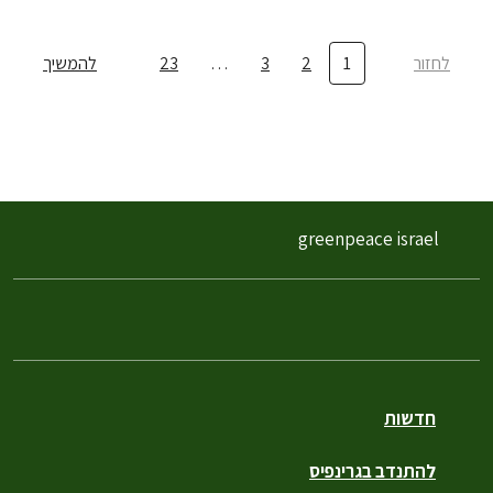
לחזור
1
2
3
…
23
להמשיך
greenpeace israel
חדשות
להתנדב בגרינפיס