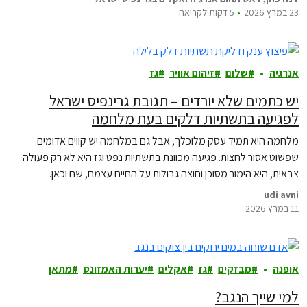
23 במרץ 2026
5 דקות לקריאה
אנרגיה
שלום
זיהום אוויר
גז
יש כתמים שלא יורדים – תגובת גרינפיס ישראל
לפגיעה בתשתיות דלקים בעת מלחמה
מלחמה היא תמיד עסק מלוכלך, אבל גם במלחמה יש קווים אדומים
שפשוט אסור לחצות. פגיעה מכוונת בתשתיות נפט וגז היא לא רק פעולה
צבאית, היא הימור מסוכן וחוצה גבולות על החיים עצמם, שם וכאן.
udi avni
11 במרץ 2026
אופנה
מבזקים
גז
אקלים
יערות האמזונס
מתאן
למי שייך הנגב?