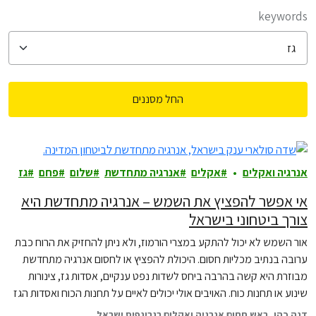
filter posts
keywords
החל מסננים
filtered results
אנרגיה ואקלים
אקלים
אנרגיה מתחדשת
שלום
פחם
גז
אי אפשר להפציץ את השמש – אנרגיה מתחדשת היא
צורך ביטחוני בישראל
אור השמש לא יכול להתקע במצרי הורמוז, ולא ניתן להחזיק את הרוח כבת
ערובה בנתיב מכליות חסום. היכולת להפציץ או לחסום אנרגיה מתחדשת
מבוזרת היא קשה בהרבה ביחס לשדות נפט ענקיים, אסדות גז, צינורות
שינוע או תחנות כוח. האויבים אולי יכולים לאיים על תחנות הכוח ואסדות הגז
שלנו, אבל הם לעולם לא יוכלו לכבות את…
דנה כהן, ראש תחום אנרגיה ואקלים בגרינפיס ישראל