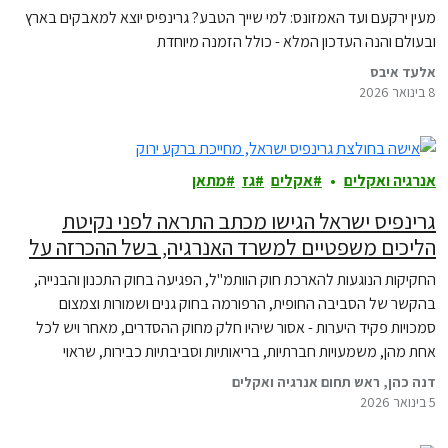
מעין ירקעם ועד האמזונס: למי שייך הטבע? גרינפיס יוצא למאבקים בארץ
ובעולם והנה העדכון המלא - כולל הזמנה מיוחדת
אלעד איבס
8 בינואר 2026
אנרגיה ואקלים
אקלים
גז
מתאן
גרינפיס ישראל הגישו מכתב התראה לפני נקיטת
הליכים משפטיים למשרד האנרגיה, בשל ההכרזה על
יציאה לסבב חדש ונוסף של חיפושי גז במים הכלכליים
החקיקות הנוגעות להארכת חוק הוותמ"ל, הפגיעה בחוק התכנון והבנייה,
של ישראל
בהקשר של הסביבה החופית, הרפורמה בחוק גנים ושמורות וצמצום
סמכויות פקיד היערות - אסור שיהיו חלק מחוק ההסדרים, מאחר ויש לכל
אחת מהן, משמעויות חברתיות, בריאותיות וסביבתיות כבירות, שראוי
שהכנסת תדון בהן בכובד ראש, ולא תחת איום ולחץ להעברת התקציב.
דנה כהן, ראש תחום אנרגיה ואקלים
5 בינואר 2026