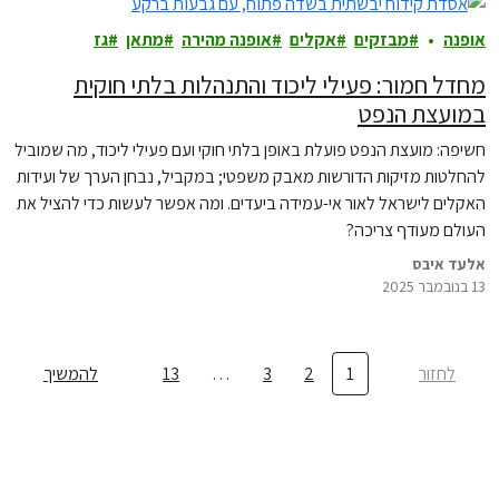
אופנה
מבזקים
אקלים
אופנה מהירה
מתאן
גז
מחדל חמור: פעילי ליכוד והתנהלות בלתי חוקית
במועצת הנפט
חשיפה: מועצת הנפט פועלת באופן בלתי חוקי ועם פעילי ליכוד, מה שמוביל
להחלטות מזיקות הדורשות מאבק משפטי; במקביל, נבחן הערך של ועידות
האקלים לישראל לאור אי-עמידה ביעדים. ומה אפשר לעשות כדי להציל את
העולם מעודף צריכה?
אלעד איבס
13 בנובמבר 2025
לחזור
1
2
3
…
13
להמשיך