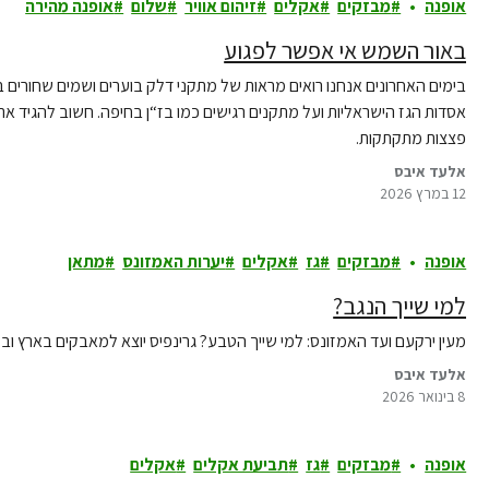
אופנה
מבזקים
אקלים
זיהום אוויר
שלום
אופנה מהירה
באור השמש אי אפשר לפגוע
בימים האחרונים אנחנו רואים מראות של מתקני דלק בוערים ושמים שחורים ב
אסדות הגז הישראליות ועל מתקנים רגישים כמו בז“ן בחיפה. חשוב להגיד את 
פצצות מתקתקות.
אלעד איבס
12 במרץ 2026
אופנה
מבזקים
גז
אקלים
יערות האמזונס
מתאן
למי שייך הנגב?
מעין ירקעם ועד האמזונס: למי שייך הטבע? גרינפיס יוצא למאבקים בארץ וב
אלעד איבס
8 בינואר 2026
אופנה
מבזקים
גז
תביעת אקלים
אקלים