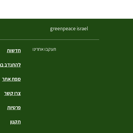
greenpeace israel
תעקבו אחרינו
חדשות
להתנדב בגר
פייסבוק
טוויטר
יוטיוב
אינסטגרם
טיקטוק
מפת אתר
צרו קשר
פרטיות
תקנון