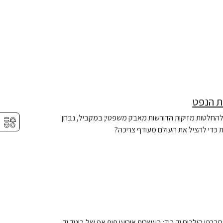
ת הנפט
ל להחלטות מזיקות הדורשות מאבק משפטי; במקביל, נבחן
⚥︎
 כדי להציל את העולם מעודף צריכה?
ברתי הולכים יד ביד: בעשרות אירועי פופ אפ של ביגוד יד