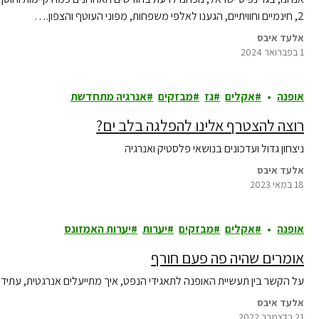
2, חינמיים וחוויתיים, הגענו לאלפי משפחות, מפוני העוטף והצפון.…
אלעד איבס
1 בפברואר 2024
אופנה
אקלים
גז
מבזקים
אנרגיה מתחדשת
רוצה להצטרף אלינו להפלגה בלב ים?
ניצחון גדול ועדכונים בנושאי פלסטיק ואנרגיה
אלעד איבס
18 במאי 2023
אופנה
אקלים
מבזקים
יערות
יערות האמזונס
אומרים שהיה פה פעם חורף
על הקשר בין תעשיית האופנה לתאגידי הנפט, איך מתייעלים אנרגטית, עתיד המג
אלעד איבס
21 בדצמבר 2022