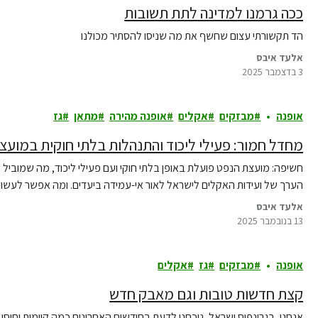
ככה גרמנו למדינה לתת תשובות
הד תקשורתי עצום שחשף את מה שניסו להסתיר מכולנו
אלעד איבס
3 בדצמבר 2025
אופנה
מבזקים
אקלים
אופנה מהירה
מתאן
גז
מחדל חמור: פעילי ליכוד והתנהלות בלתי חוקית במועצ
חשיפה: מועצת הנפט פועלת באופן בלתי חוקי ועם פעילי ליכוד, מה שמובי
הערך של ועידות האקלים לישראל לאור אי-עמידה ביעדים. ומה אפשר לעשות
אלעד איבס
13 בנובמבר 2025
אופנה
מבזקים
גז
אקלים
קצת חדשות טובות וגם מאבק חדש
אנחנו, בגרינפיס ישראל, נוכחנו לדעת בחודשים האחרונים כמה קיימות וחוסן ח