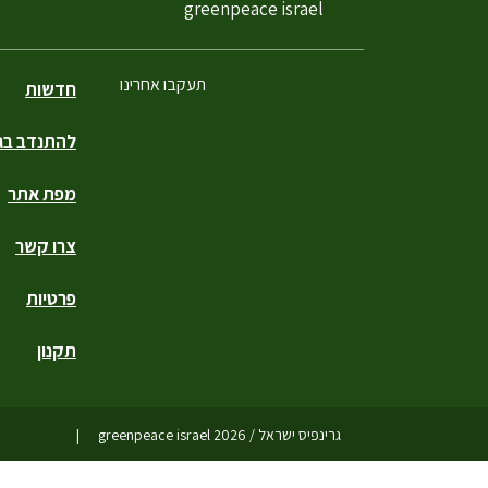
filtered results
greenpeace israel
תעקבו אחרינו
חדשות
להתנדב בגר
פייסבוק
טוויטר
יוטיוב
אינסטגרם
טיקטוק
מפת אתר
צרו קשר
פרטיות
תקנון
גרינפיס ישראל / greenpeace israel 2026