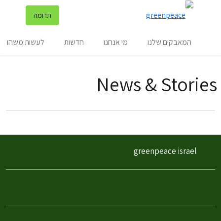
שינ
תרומה
תפריט
המאבקים שלנו
מי אנחנו
חדשות
לעשות משהו
News & Stories
filter posts
filtered results
greenpeace israel