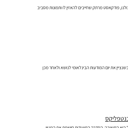
לנו, פודקאסט מרתק שחייבים להאזין לו ותמונות מסביב
שנציין את יום המודעות הבינלאומי לנושא ולאחר מכן
בנטפליקס
יא התשובה. הסדרה התיעודית חושפת את המגוון