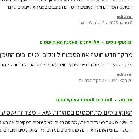
הביולוגי המדהים ואת האיומים החמורים הניצבים בפני האוקיינוסים שלנו
udi avni
8 בינואר 2025
3 דקות לקריאה
ים ואוקיינוסים
לווייתנים
אמנת האוקיינוסים
מחקר חדש חושף את הסכנות ליונקים ימיים בים התיכון
מחקר שנערך ביוזמת גרינפיס ישראל חושף את המרחק הגדול ביותר של תנועת 
udi avni
20 במאי 2024
2 דקות לקריאה
אנרגיה
אקלים
אמנת האוקיינוסים
האוקיינוסים מתחממים במהירות שיא – כיצד זה ישפיע עלינו?
כ-70% משטח פני כדור הארץ, מכוסה במים. לאוקיינוסים המקיפים את הע
היבשה. בחצי השנה האחרונה מתחממים פני הים של האוקיינוסים ושוברים שי