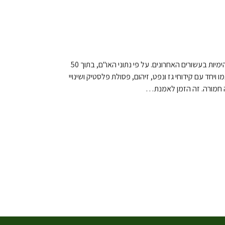
תעשיית הדיג היא בין האיומים המשמעותיים ביותר על המערכות האקולוגיות הימיות בעשורים האחרונים. על פי נתוני האו"ם, בתוך 50
יחד עם קידוחי גז ונפט, זיהום, פסולת פלסטיק ושינויי
 חמורה. זה הזמן לאמנת…