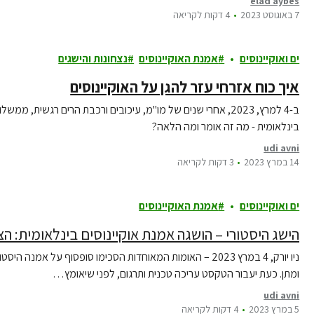
elad aybes
7 באוגוסט 2023
4 דקות לקריאה
ים ואוקיינוסים
אמנת האוקיינוסים
נצחונות והישגים
איך כוח אזרחי עזר להגן על האוקיינוסים
ב-4 למרץ, 2023, אחרי שנים של מו"מ, עיכובים ורכבת הרים רגשית,
בינלאומית - מה זה אומר ומה הלאה?
udi avni
14 במרץ 2023
3 דקות לקריאה
ים ואוקיינוסים
אמנת האוקיינוסים
הישג היסטורי – הושגה אמנת אוקיינוסים בינלאומית: ה
ניו יורק, 4 במרץ 2023 – האומות המאוחדות הסכימו סופסוף על
ומתן. כעת יעבור הטקסט עריכה טכנית ותרגום, לפני שיאומץ…
udi avni
5 במרץ 2023
4 דקות לקריאה