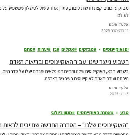
מבזק עדכונים: קצת חדשות טובות, פתרון אחד פשוט לכישלון שמשפיע על כו
לעולם.
אלעד איבס
11 בדצמבר 2025
ים ואוקיינוסים
מבזקים
אקלים
גז
יערות
פחם
השבוע נייצר שינוי עבור האוקיינוסים ובריאות האדם
בשבוע הבא, האוקיינוסים שלנו והחיים המופלאים שבהם יעלו על סדר היום, כ
תיפתח ועידת האו"ם לאוקיינוסים בעיר ניס בצרפת.
אלעד איבס
5 ביוני 2025
טבע
אמנת האוקיינוסים
מגוון ביולוגי
״האוקיינוסים שלנו״ – הסדרה החדשה שחייבים לראות 
מחפשים סדרת טבע חדשה בנטפליקס שתסחוף אתכם? "האוקיינוסים שלנו" ה