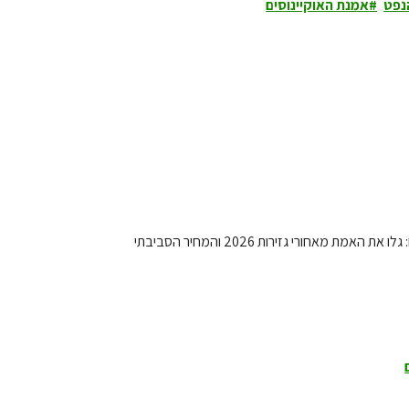
נפט
אמנת האוקיינוסים
מבזק עדכונים: בזמן שחשבון החשמל מזנק, תאגידי הגז חוגגים על חשבוננו: גלו את האמת מאחורי גזירות 2026 והמחיר הסביבתי