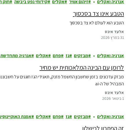
אנרגיה ואקלים
זיהום אוויר
אקלים
קידוחי נפט ביבשה
חוק ה
הטבע אינו צד בסכסוך
הטבע הוא לעולם לא צד בסכסוך
אלעד איבס
31 במרץ 2026
אנרגיה ואקלים
מבזקים
גז
פחם
אקלים
אנרגיה מתחדשת
לרומן עם הבינה המלאכותית יש מחיר
המבהיל של ה-ai
אלעד איבס
1 בינואר 2026
אנרגיה ואקלים
מבזקים
גז
פחם
אקלים
אמנת האוקיינוסים
זה הפתרון לכישלון