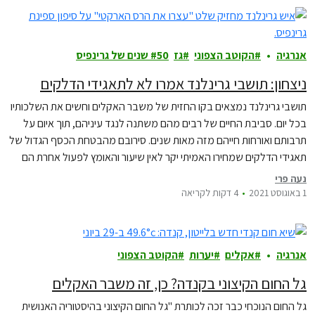
אנרגיה
הקוטב הצפוני
גז
50 שנים של גרינפיס
ניצחון: תושבי גרינלנד אמרו לא לתאגידי הדלקים
תושבי גרינלנד נמצאים בקו החזית של משבר האקלים וחשים את השלכותיו
בכל יום. סביבת החיים של רבים מהם משתנה לנגד עיניהם, תוך איום על
תרבותם ואורחות חייהם מזה מאות שנים. סירובם מהבטחת הכסף הגדול של
תאגידי הדלקים שמחירו האמיתי יקר לאין שיעור והאומץ לפעול אחרת הם
השראה עבור קהילות בכל רחבי העולם, גם כאן בישראל.
נעה פרי
1 באוגוסט 2021
4 דקות לקריאה
אנרגיה
אקלים
יערות
הקוטב הצפוני
גל החום הקיצוני בקנדה? כן, זה משבר האקלים
גל החום הנוכחי כבר זכה לכותרת "גל החום הקיצוני בהיסטוריה האנושית