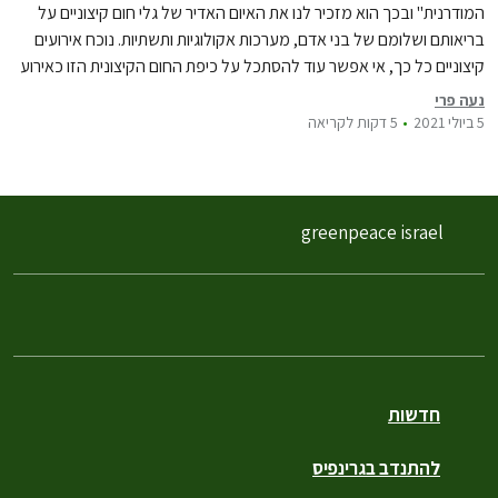
המודרנית" ובכך הוא מזכיר לנו את האיום האדיר של גלי חום קיצוניים על
בריאותם ושלומם של בני אדם, מערכות אקולוגיות ותשתיות. נוכח אירועים
קיצוניים כל כך, אי אפשר עוד להסתכל על כיפת החום הקיצונית הזו כאירוע
בודד וחסר הקשר, אלא כחלק מטרנד ברור של…
נעה פרי
5 ביולי 2021
5 דקות לקריאה
greenpeace israel
חדשות
להתנדב בגרינפיס