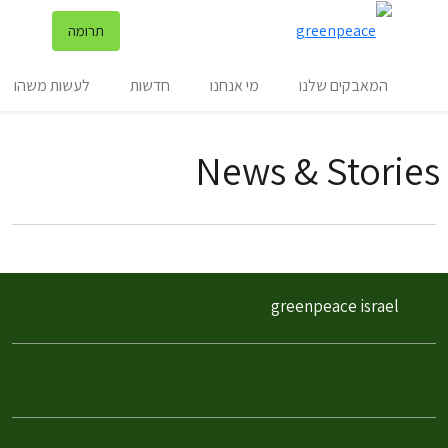
שינ
תרומה
תפריט
המאבקים שלנו
מי אנחנו
חדשות
לעשות משהו
News & Stories
filter posts
filtered results
greenpeace israel