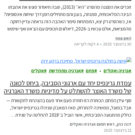
זוכרים את הסצנה מהסרט ״היא״ (2013), שבה תיאודור פוגש את אהובתו
הבינה המלאכותית, סמנתה, בענן והם מתחילים רומן דרך שיחות אינסופיות?
אז, כשהסרט רק יצא, התפתחות סיפור האהבה הזה נראתה עדיין רחוקה
מהמציאות, אולם עכשיו ב-2026, דיאלוגים תכופים עם הצ׳אט ואף שימוש
בו לתמיכה רגשית, נהפכו לדבר שגור. היום, כש״חוויית ai״ מלווה אותנו בכל
noa peri
אפליקציה,…
30 בדצמבר 2025
4 דקות לקריאה
אנרגיה ואקלים
פחם
אנרגיה מתחדשת
אקלים
עמדת גרינפיס יחד עם ארגוני הסביבה, ביחס לכוונה
של משרד האוצר להשתלט על מדיניות משרד האנרגיה
סוף עידן הפחם. הכותרת הזו חוזרת פעם אחר פעם בהצהרות לתקשורת —
אבל בפועל, ממשיכה להתרחק. מאז המאבק שניהלו בגרינפיס ישראל,
כחלק מהתנועה הסביבתית, אשר הוביל ב־2018 להחלטה על סגירת…
דנה כהן, ראש תחום אנרגיה ואקלים
21 בדצמבר 2025