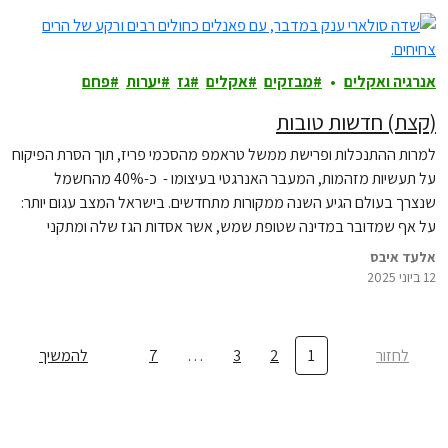
אנרגיה ואקלים
מבזקים
אקלים
גז
יערות
פחם
(קצת) חדשות טובות
למרות ההתנכלות ופרישת ממשל טראמפ מהסכמי פריז, תוך הסרת הפיקוח
על תעשיות מזהמות, המעבר האנרגטי בעיצומו - כ-40% מהחשמל
שנצרך בעולם הגיע השנה ממקורות מתחדשים. בישראל המצב עגום יותר:
על אף שמדובר במדינה שטופת שמש, אשר אסדות הגז שלה ומתקני
הדלקים נתונים לאיומים מתמשכים - רק כ-14% מהחשמל במשק יוצר
אלעד איבס
אשתקד באמצעות אנרגיה נקייה.
12 ביוני 2025
לחזור
1
2
3
…
7
להמשיך