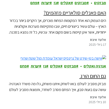
מבזקים
מבזקים
אקלים
גז
יערות
פחם
האם פאנלים סולאריים מזהמים?
הים העמוק הוא אחד המקומות הפחות מוכרים, אך היקרים ביותר בכדור
הארץ – עולם עשיר בייצורים חיים, שבו מתקיימות מערכות אקולוגיות
ייחודיות, אשר אינן קיימות בשום מקום אחר. עכשיו, כל זה נמצא בסכנה.
אלעד איבס
17 ביולי 2025
אנרגיה ואקלים
מבזקים
אקלים
גז
יערות
פחם
גם החום הורג
מבזק מסביב לעולם: בואו לשחק איתנו משחק, גלו מה משרד האנרגיה
עושה עם בועות סבון, איך הפחם מסרב לשחרר, ותמונות מסביב לעולם
אלעד איבס
10 ביולי 2025