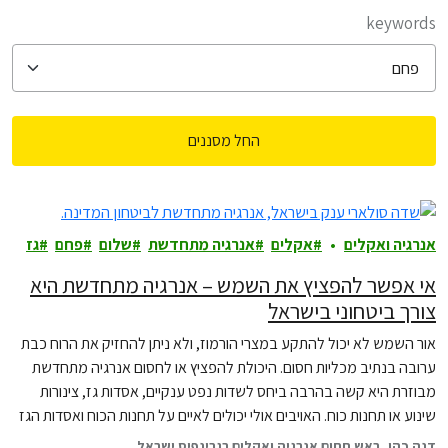
filter posts
keywords
החל מסננים
filtered results
אנרגיה ואקלים
אקלים
אנרגיה מתחדשת
שלום
פחם
גז
אי אפשר להפציץ את השמש – אנרגיה מתחדשת היא
צורך ביטחוני בישראל
אור השמש לא יכול להתקע במצרי הורמוז, ולא ניתן להחזיק את הרוח כבת
ערובה בנתיב מכליות חסום. היכולת להפציץ או לחסום אנרגיה מתחדשת
מבוזרת היא קשה בהרבה ביחס לשדות נפט ענקיים, אסדות גז, צינורות
שינוע או תחנות כוח. האויבים אולי יכולים לאיים על תחנות הכוח ואסדות הגז
שלנו, אבל הם לעולם לא יוכלו לכבות את…
דנה כהן, ראש תחום אנרגיה ואקלים בגרינפיס ישראל