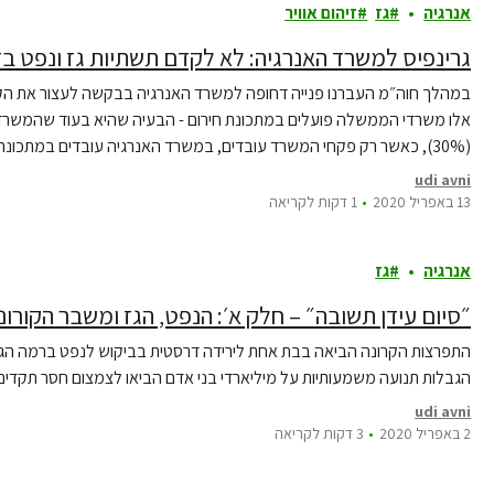
אנרגיה
גז
זיהום אוויר
גרינפיס למשרד האנרגיה: לא לקדם תשתיות גז ונפט בז
במהלך חוה״מ העברנו פנייה דחופה למשרד האנרגיה בבקשה לעצור את הקי
אלו משרדי הממשלה פועלים במתכונת חירום - הבעיה שהיא בעוד שהמשרד
למשרד האנרגיה…
udi avni
13 באפריל 2020
1 דקות לקריאה
אנרגיה
גז
״סיום עידן תשובה״ – חלק א׳: הנפט, הגז ומשבר הקורונ
הגבלות תנועה משמעותיות על מיליארדי בני אדם הביאו לצמצום חסר תקד
udi avni
2 באפריל 2020
3 דקות לקריאה