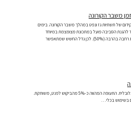
מן משבר הקורונה
דום של תשתיות גז ונפט במהלך משבר הקורונה. בימים
 להגנת הסביבה פועל במתכונת מצומצמת במיוחד
(30%), כאשר רק פקחי המשרד עובדים, במשרד האנרגיה עובדים במתכונת רחבה בהרבה (50%). לכן גדל החשש שמתאפשר
ה
התפרצות הקרונה הביאה בבת אחת לירידה דרסטית בביקוש לנפט ברמה הגלובלית. התעופה המהווה כ-5% מהביקוש לפנט, משותקת.
ים בשימוש בכלי…