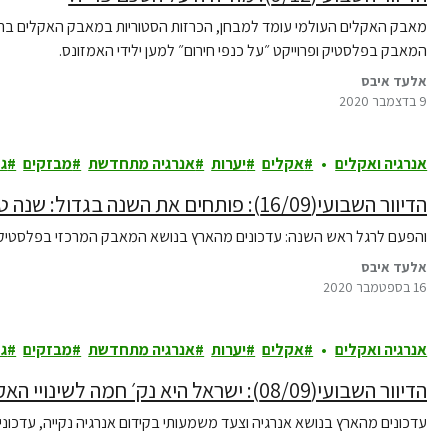
מאבק האקלים העולמי עומד למבחן, הכרזות הסטוריות במאבק האקלים ברח
המאבק בפלסטיק ופרוייקט ״על כנפי חירום״ למען ילידי האמזונס.
אלעד איבס
9 בדצמבר 2020
אנרגיה ואקלים
אקלים
יערות
אנרגיה מתחדשת
מבזקים
גז
הדיוור השבועי(16/09): פותחים את השנה בגדול: שנה טובה!
והפעם לרגל ראש השנה: עדכונים מהארץ בנושא המאבק המרכזי בפלסטיק, א
אלעד איבס
16 בספטמבר 2020
אנרגיה ואקלים
אקלים
יערות
אנרגיה מתחדשת
מבזקים
גז
הדיוור השבועי(08/09): ישראל היא נק׳ חמה לשינויי האקלים
עדכונים מהארץ בנושא אנרגיה וצעד משמעותי בקידום אנרגיה נקייה, עדכוני