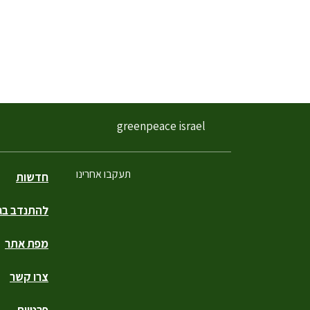
greenpeace israel
תעקבו אחרינו
חדשות
להתנדב בגר
פייסבוק
טוויטר
יוטיוב
אינסטגרם
טיקטוק
מפת אתר
צרו קשר