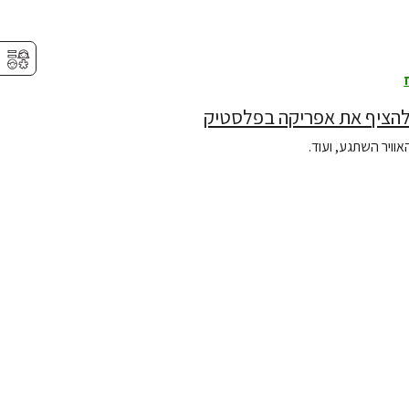
⚥︎
ויר השתגע, ועוד.