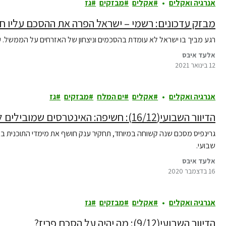
אנרגיה ואקלים
אקלים
מבזקים
גז
מבזק עדכונים: רשמי – ישראל הפרה את ההסכם עליו 
רגע מביך בו ישראל לא עומדת בהסכמים וניצחון של האזרחים על הממשל. ע
אלעד איבס
12 בינואר 2021
אנרגיה ואקלים
אקלים
ים המלח
מבזקים
גז
הדיוור השבועי(16/12): חשיפה: האינטרסים שמובילים להרס אזור ים המלח
גרינפיס מסכם שנה קשוחה במיוחד, תחקיר ענק חושף את מימדי התוכנית באיז
שבועי.
אלעד איבס
16 בדצמבר 2020
אנרגיה ואקלים
אקלים
מבזקים
גז
הדיוור השבועי(9/12): מה יהיה על הסכם פריז?