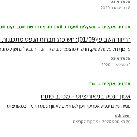
אלעד איבס
8 בספטמבר 2020
אנרגיה ואקלים
אקלים
יערות
אנרגיה מתחדשת
מבזקים
גז
הדיוור השבועי(01/09): חשיפה: חברות הנפט מתכננות להציף את אפריקה בפלסטיק
עדכון גדול על פלסטיק, חדשות מהאמזונס, שקר הגז ״הטבעי״ נחשף, מזג האו
אלעד איבס
1 בספטמבר 2020
אנרגיה ואקלים
גז
אסון הנפט במאוריציוס – מכתב פתוח
פנייה של גרינפיס אפריקה ויפן לאחראים לאסון הנפט החמור במאוריציוס
udi avni
20 באוגוסט 2020
3 דקות לקריאה