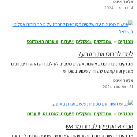
אלעד איבס
14 בנובמבר 2024
מבזקים
מבזקים
אקלים
יערות
יערות האמזונס
למה להרוס את הטבע?
מבזקים: ניצחון ענק, אסונות אקלים מסביב לעולם, חוק ההסדרים, וובינר
מעניין ופודקאסט ששווה לשמוע בסופ״ש
אלעד איבס
31 באוקטובר 2024
מבזקים
מבזקים
אקלים
יערות האמזונס
יערות
הם לא הספיקו לברוח מהאש
מבזקים: חדשות טובות בנושא זיהום הפלסטיק, שריפה קורעת לב באח