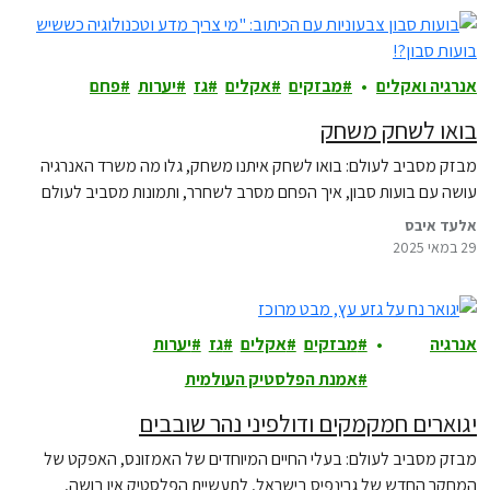
אנרגיה ואקלים
מבזקים
אקלים
גז
יערות
פחם
בואו לשחק משחק
מבזק מסביב לעולם: בואו לשחק איתנו משחק, גלו מה משרד האנרגיה
עושה עם בועות סבון, איך הפחם מסרב לשחרר, ותמונות מסביב לעולם
אלעד איבס
29 במאי 2025
אנרגיה
מבזקים
אקלים
גז
יערות
ואקלים
אמנת הפלסטיק העולמית
יגוארים חמקמקים ודולפיני נהר שובבים
מבזק מסביב לעולם: בעלי החיים המיוחדים של האמזונס, האפקט של
המחקר החדש של גרינפיס בישראל, לתעשיית הפלסטיק אין בושה,