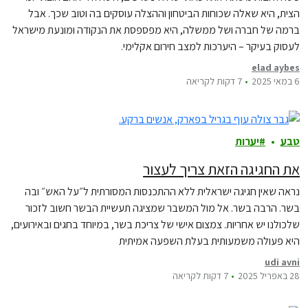
הצית, היא שאלה שכוחות הביטחון וההצלה עוסקים בה וטוב שכך. אבל
ברמה של חברה ושל ממשלה, היא מפספסת את הנקודה ומונעת מישראל
לעסוק בעיקר – היערכות למצב חירום אקלימי.
elad aybes
6 במאי 2025
7 דקות לקריאה
טבע
יערות
את החגיגה הזאת צריך לעצור
נראה שאין חגיגה ישראלית ללא ההתכנסות המסורתית ל״על האש״ ובה
בשר. הרבה בשר. אל מול המשבר שמציגה תעשיית הבשר חשוב לזכור
שלכולנו יש אחריות. צמצום אישי של צריכת בשר, במיוחד בחגים ובאירועים,
היא פעולה משמעותית בעלת השפעה אמיתית
udi avni
28 באפריל 2025
7 דקות לקריאה