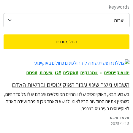
filter posts
keywords
החל מסננים
filtered results
ים ואוקיינוסים
מבזקים
אקלים
גז
יערות
פחם
השבוע נייצר שינוי עבור האוקיינוסים ובריאות האדם
בשבוע הבא, האוקיינוסים שלנו והחיים המופלאים שבהם יעלו על סדר היום,
כשנציין את יום המודעות הבינלאומי לנושא ולאחר מכן תיפתח ועידת האו"ם
לאוקיינוסים בעיר ניס בצרפת.
אלעד איבס
5 ביוני 2025