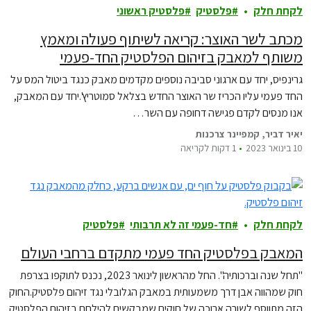
לקחת חלק
פלסטיק
פלסטיק ראשוני
מכתב לשר האוצר: קריאה לשיתוף פעולה ומאמץ
משותף למאבק בזיהום הפלסטיק החד-פעמי
גרינפיס, יחד עם ארגוני סביבה נוספים מקדמים מאבק כנגד ביטול המס על
החד פעמי עליו הכריז שר האוצר החדש בצלאל סמוטריץ'.יחד עם המאבק,
אנו מנסים לקדם פגישה דחופה עם השר…
יאיר דביר, קמפיינר צרכנות
10 בינואר 2023
1 דקות לקריאה
לקחת חלק
חד-פעמי זה לא תרבותי
פלסטיק
המאבק בפלסטיק החד פעמי מתקדם ברחבי העולם
"תחל שנה וברכותיה". החל מהראשון לינואר 2023, נכנס לתוקפו בצרפת
חוק שמהווה אבן דרך משמעותית במאבק הגלובלי נגד זיהום פלסטיק.החוק
הזה מתווסף לשורה ארוכה של חוקים שמבקשים להילחם בזיהום הפלסטיק