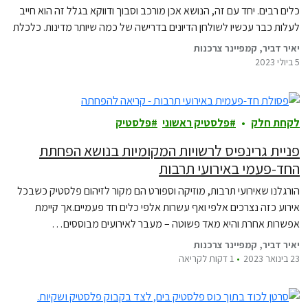
כלים רבים. יחד עם זה, הנושא אכן מורכב וסבוך ודווקא בגלל זה הוא חייב
לעלות כבר עכשיו לשולחן הדיונים בדרישה של כמה שיותר מדינות. כלכלת
פלסטיק בת קיימא היא אפשרית. אך היא חייבת להיות…
יאיר דביר, קמפיינר צרכנות
5 ביולי 2023
לקחת חלק
פלסטיק ראשוני
פלסטיק
פניית גרינפיס לרשויות המקומיות בנושא הפחתת
החד-פעמי באירועי תרבות
הורגלנו שאירועי תרבות, מוזיקה וספורט הם מקור לזיהום פלסטיק כשבכל
אירוע כזה נצרכים אלפי ואף עשרות אלפי כלים חד פעמיים.אך קיימת
אפשרות אחרת והיא מאד פשוטה – מעבר לאירועים מבוססים…
יאיר דביר, קמפיינר צרכנות
23 בינואר 2023
1 דקות לקריאה