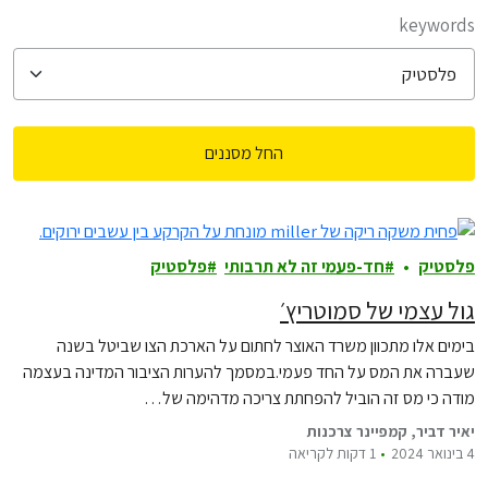
filter posts
keywords
החל מסננים
filtered results
פלסטיק
חד-פעמי זה לא תרבותי
פלסטיק
גול עצמי של סמוטריץ׳
בימים אלו מתכוון משרד האוצר לחתום על הארכת הצו שביטל בשנה
שעברה את המס על החד פעמי.במסמך להערות הציבור המדינה בעצמה
מודה כי מס זה הוביל להפחתת צריכה מדהימה של…
יאיר דביר, קמפיינר צרכנות
4 בינואר 2024
1 דקות לקריאה