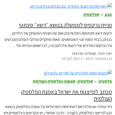
טבע
פלסטיק
פניית גרינפיס לממשלה בנושא ״דשא״ סינתטי
יריעות דשא סינתטיות הולכות וכובשות את חצרות המשחק של הילדים,
בגנים, בבתי הספר וגני השעשועים. מאות מחקרים מרחבי העולם מצביעים
על הנזקים האדירים של יריעות אלו לסביבה, לבריאותם הפיזית של…
יאיר דביר, קמפיינר צרכנות
13 בספטמבר 2023
1 דקות לקריאה
פלסטיק
פלסטיק
אמנת הפלסטיק העולמית
מכתב למייצגות את ישראל באמנת הפלסטיק
העולמית
נייר עמדה שנשלח היום לאחראיות הישראליות על אמנת הפלסטיק בנושא:
הגבלת ייצור הפלסטיק. בקצרה - הדבר אפשרי, יש תקדימים בינלאומיים ויש