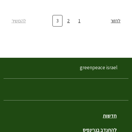
לחזור
1
2
3
להמשיך
greenpeace israel
חדשות
להתנדב בגרינפיס