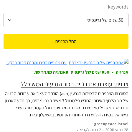
filter posts
keywords
החל מסננים
filtered results
אנרגיה
50 שנים של גרינפיס
אנרגיה מתחדשת
צרפת: עוצרת את בניית הכור הגרעיני המשוכלל
הסוכנות הצרפתית לבטיחות הגרעין (asn) הורתה לעצור את עבודות הבנייה
של כור הלחץ האירופי החדש פלמנוויל 3 אשר בצפון צרפת, כך נודע לארגון
גרינפיס. במקביל מאיימים במשרד התשתיתיות על הקמת כור גרעיני
בישראל במידה והלחץ נגד התחנה הפחמית באשקלון יצלח.
greenpeace israel
28 במאי 2008
2 דקות לקריאה