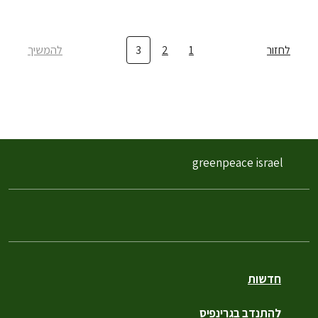
לחזור
1
2
3
להמשיך
greenpeace israel
חדשות
להתנדב בגרינפיס