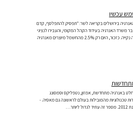
האנרגיה בירושלים בקריאה לשר: "תפסיק להתפלסף, קדם
ק בירושלים לעבר משרד האנרגיה בעידוד הקהל המקומי, והעבירו לנציגי
השר חתימות של עשרות אלפי אנשים מרחבי הארץ בדרישה למעבר לאנרגיה נקייה. כזכור, היום רק 2.5% מהחשמל מיוצרים מאנרגיה
מתחדשות
ת את המהפך לשימוש מוחלט באנרגיה מתחדשת, אמזון, נטפליקס וסמסונג
מאחור. כך לפי דוח חדש של גרינפיס ארה"ב בו נבדקו מעל 20 חברות טכנולוגיות מהמובילות בעולם לראשונה גם מאסיה. -