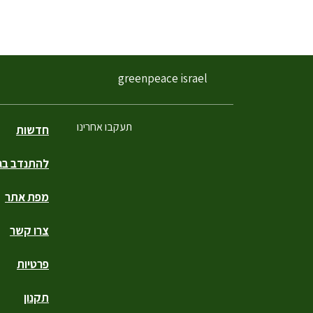
greenpeace israel
תעקבו אחרינו
חדשות
להתנדב בגר
פייסבוק
טוויטר
יוטיוב
אינסטגרם
טיקטוק
מפת אתר
צרו קשר
פרטיות
תקנון