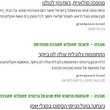
מהפכה סולארית, רווח נקי לכולנו
פחות משני אחוז מהחשמל בישראל מיוצר כיום מאנרגית שמש. על הנייר, כולנו
וקרן שמש מעל לראש. חשמל סולארי יחסוך לכל משק בית מאות שקלים מדי חו
greenpeace israel
21 ביוני 2015
אנרגיה
יערות
אקלים
אנרגיה מתחדשת
התחממות גלובלית עולה לנו ביוקר
דו"ח ארגון גרינפיס: התחממות גלובלית עולה לנו ביוקר, מאסונות אקלימיים וע
ועל פתרונות של ממש (אנרגיה חכמה)
greenpeace israel
15 בינואר 2015
2 דקות לקריאה
אנרגיה
נצחונות והישגים
50 שנים של גרינפיס
אקלים
אנרגיה
ניצחנו! בוטל הניסוי המסוכן בפצלי שמן