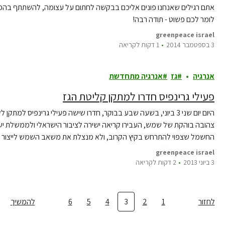
אתם רגילים שאנחנו פונים אליכם בבקשה לחתום על עצומה, להשתתף בהפגנ
לומר לכם פשוט - תודה רבה!
greenpeace israel
3 בספטמבר 2014
1 דקות לקריאה
אנרגיה
גז
אנרגיה מתחדשת
פעילי גרינפיס חדרו למתקן קליטת הגז
היום יום שני 3 ביוני, בשעה שבע בבוקר, חדרו שישה פעילי גרינפיס
צהובה בוהקת של שמש, העבירו קריאה ישירה לציבור הישראלי ולממשלת
החשמל שצפוי להתרחש בקיץ הקרוב, ולא מנצלת את משאב השמש לייצור חש
greenpeace israel
3 ביוני 2013
2 דקות לקריאה
לחזור
1
2
3
4
5
6
להמשיך