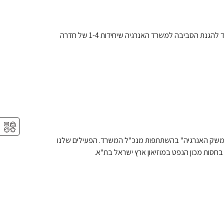
בעקבות לחץ ציבורי של גרינפיס יחד עם התושבים, הוחלט בסיכום בין המשרד להגנת הסביבה למשרד האנרגיה שיחידות 1-4 של חדרה
⚥︎
 משק האנרגיה" בהשתתפות מנכ"ל המשרד. הפעילים שלנו
בחסות מכון הנפט במוזיאון ארץ ישראל בת"א.