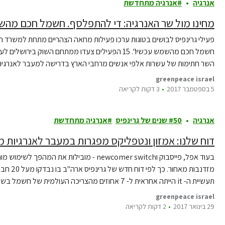
אנרגיה
אנרגיה מתחדשת
מחינו מול שר האנרגיה: די להתפלסף. חשמל חכם מהשמש עכשיו
פעילי גרינפיס לבושים בטוגות ערכו פעילות מחאה הצהריים מתחת למשרד 
חשמל חכם מהשמש עכשיו". 15 הפעילים צעדו ממתחם השו
סולארית…
greenpeace israel
5 בספטמבר 2017
3 דקות לקריאה
אנרגיה
50 שנים של גרינפיס
אנרגיה מתחדשת
דוח שלנו: אמזון ונטפליקס מפגרות במעבר לאנרגיות 
בעוד אפל, פייסבוק וnewcomer switch - מובילו
מזדנבות 
תעשיית ה- it הייתה אחראית ל- 7 אחוזים מהצריכה העולמית של חשמל בשנת 2012. מספר זה עתיד לגדול ליותר…
greenpeace israel
29 בינואר 2017
2 דקות לקריאה