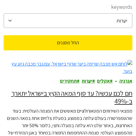
filter posts
keywords
החל מסננים
filtered results
אנרגיה
אקלים
יערות
תחקירים
חם לכם עכשיו? עד סוף המאה הקיץ בישראל יתארך
ב-49%
ממצאי השירותים המטאורולוגיים מאששים את המגמה העולמית: בעוד
שהטמפרטורה בעולם עלתה בממוצע במעלת צלזיוס אחת במאה השנים
האחרונות, באזור שלנו היא עלתה במעלה וחצי, כלומר 50% יותר
מהממוצע העולמי. מגמת ההתחממות החמורה במיוחד באגן המזרחי של