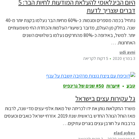
היום הבינלאומי להעלאת המודעות לחיות הבר: 5
דברים שצריך לדעת
נתחיל בכמה מספרים ומגמות: כ-60% מחיות הבר נעלמו בקצת יותר מ-40
שנה. בחלק מן העולם, מדובר בשיעורי העלמות והכחדת החי משמעותיים
יותר. למשל, באירופה כ-80% מהחרקים נעלמו בשלושים השנים
האחרונות. …
udi avni
3 במרץ 2020
5 דקות לקריאה
טבע
יערות
50 שנים של גרינפיס
גל עקירות עצים בישראל
משרד החקלאות נותן את ידו לכריתה של מאות אלפי עצים מדי שנה, לרבות
מאז הוחל הנוהל החדש בראשית שנת 2019. אזרחי ישראל כואבים וכועסים
ברבבות על חורבן עצים בוגרים עתיקים…
elad aybes
5 בפברואר 2020
2 דקות לקריאה