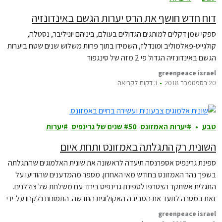
דוח חדש חושף את הרס יערות הגשם באינדונזיה
ספקי שמן דקלים למותגים הגדולים בעולם, ביניהם יוניליבר, נסטלה,
קולגייט-פאלמוליב ומונדלז, השמידו בתוך פחות משלוש שנים שטח ביערות
הגשם באינדונזיה הגדול פי 2 מזה של סינגפור
greenpeace israel
20 בספטמבר 2018
3 דקות לקריאה
טבע
יערות האמזונס
50 שנים של גרינפיס
יערות
השונית רק התגלתה באמזונס ותחת איום
ספינת גרינפיס אספרנסה תיעדה לראשונה את שונית האלמוגים שהתגלתה
בשפך נהר האמזונס בחודש מאי האחרון. מספר מהמדענים שהודיעו על
התגלית אשתקד הצטרפו לספינת גרינפיס ביחד עם משלחת של צוללנים.
זאת במטרה לתעד את הסביבה האקולוגית החדשה. התמונות נלקחו על-ידי
צוללת שיצאה מאספרנסה ביחד עם חוקרים וקמפיינר האוקיינוסים של
greenpeace israel