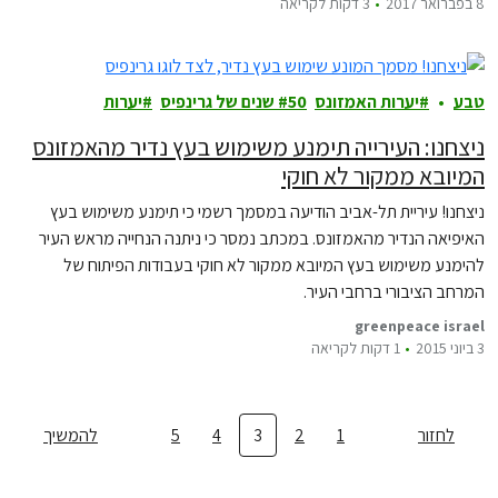
גרינפיס.
8 בפברואר 2017
3 דקות לקריאה
טבע
יערות האמזונס
50 שנים של גרינפיס
יערות
ניצחנו: העירייה תימנע משימוש בעץ נדיר מהאמזונס
המיובא ממקור לא חוקי
ניצחנו! עיריית תל-אביב הודיעה במסמך רשמי כי תימנע משימוש בעץ
האיפיאה הנדיר מהאמזונס. במכתב נמסר כי ניתנה הנחייה מראש העיר
להימנע משימוש בעץ המיובא ממקור לא חוקי בעבודות הפיתוח של
המרחב הציבורי ברחבי העיר.
greenpeace israel
3 ביוני 2015
1 דקות לקריאה
לחזור
1
2
3
4
5
להמשיך