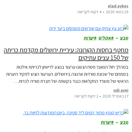
הים התיכון, זיכתה אותנו בהגדרה של אזור חם מאוד (hotspot) של שינוי
elad aybes
אקלים. רק בשלושים העשורים האחרונים הטמפרטורה הממוצעת…
19 במאי 2020
4 דקות לקריאה
טבע
אקלים
יערות
מחטף בחסות הקורונה: עיריית ירושלים מקדמת כריתה
של 150 עצים עתיקים
במהלך חול המועד פסח הגשנו ערעור בנוגע לרישיון לכריתת אילנות
במתחם של שכונת מורדות ארנונה בירושלים. הערעור הוגש לפקיד היערות
הראשי של משרד החקלאות כנגד בקשתה של חברת מוריה לכרות…
udi avni
17 באפריל 2020
1 דקות לקריאה
טבע
יערות