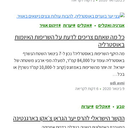
אנרגיה ואקלים
אקלים
יערות
זיהום אוויר
כל מה שאתם צריכים לדעת על השריפות האיומות
באוסטרליה
מה היקף השריפות באוסטרליה? נכון ל-7 בינואר השטח הנשרף
באוסטרליה עומד על 84,000 קמ"ר, למעלה מפי ארבע משטחה של
ישראל. זה יותר מהשריפות באמזונס (קרוב ל-10,000 קמ"ר נשרף) או
בכל…
udi avni
9 בינואר 2020
6 דקות לקריאה
טבע
אקלים
יערות
הקשר הישראלי להרס יער הגראן צ׳אקו בארגנטינה
המערכת האקולוגית השניה בגודלה בדרום אמריקה