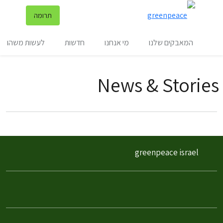
שינ
תרומה
תפריט
המאבקים שלנו
מי אנחנו
חדשות
לעשות משהו
News & Stories
filter posts
filtered results
greenpeace israel