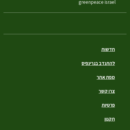
greenpeace israel
חדשות
להתנדב בגרינפיס
מפת אתר
צרו קשר
פרטיות
תקנון