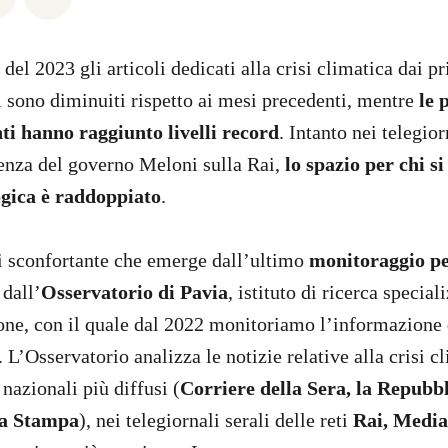
del 2023 gli articoli dedicati alla crisi climatica dai pr
ni sono diminuiti rispetto ai mesi precedenti, mentre
le 
ti hanno raggiunto livelli record
. Intanto nei telegior
uenza del governo Meloni sulla Rai,
lo spazio per chi s
ogica è raddoppiato
.
si sconfortante che emerge dall’ultimo
monitoraggio pe
 dall’
Osservatorio di Pavia
, istituto di ricerca special
one, con il quale dal 2022 monitoriamo l’informazione
a. L’Osservatorio analizza le notizie relative alla crisi c
nazionali più diffusi (
Corriere della Sera, la Repubbli
La Stampa
), nei telegiornali serali delle reti
Rai, Media