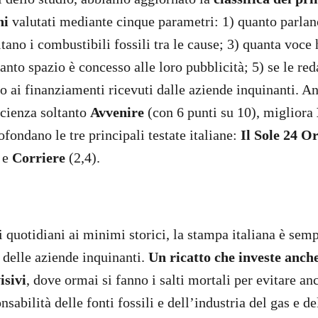
ni
valutati mediante cinque parametri: 1) quanto parlano
itano i combustibili fossili tra le cause; 3) quanta voce
anto spazio è concesso alle loro pubblicità; 5) se le re
to ai finanziamenti ricevuti dalle aziende inquinanti. A
icienza soltanto
Avvenire
(con 6 punti su 10), migliora
fondano le tre principali testate italiane:
Il Sole 24 O
 e
Corriere
(2,4).
i quotidiani ai minimi storici, la stampa italiana è sem
 delle aziende inquinanti.
Un ricatto che investe anche
isivi
, dove ormai si fanno i salti mortali per evitare an
sabilità delle fonti fossili e dell’industria del gas e de