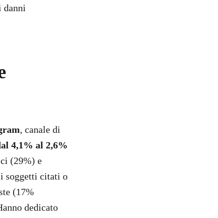
i danni
e
agram
, canale di
 dal 4,1% al 2,6%
ici (29%) e
 soggetti citati o
iste (17%
 Hanno dedicato