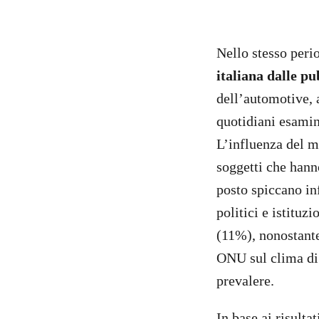
Nello stesso peri
italiana dalle pu
dell’automotive, a
quotidiani esamina
L’influenza del 
soggetti che hanno
posto spiccano in
politici e istituz
(11%), nonostante
ONU sul clima di 
prevalere.
In base ai risulta