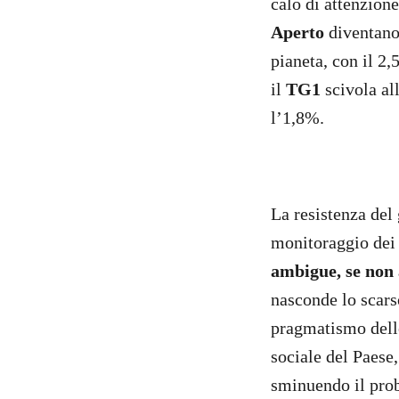
calo di attenzione
Aperto
diventano 
pianeta, con il 2,
il
TG1
scivola al
l’1,8%.
La resistenza del 
monitoraggio dei d
ambigue, se non a
nasconde lo scarso
pragmatismo delle
sociale del Paese
sminuendo il prob