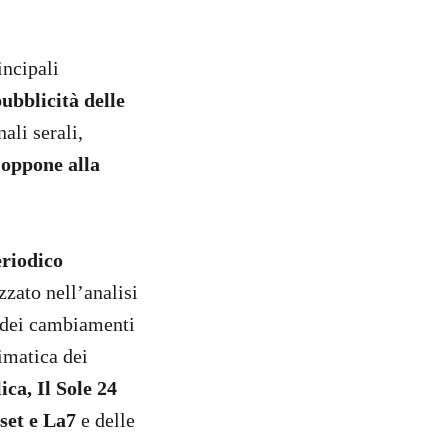
incipali
pubblicità delle
nali serali,
i oppone alla
riodico
izzato nell’analisi
 dei cambiamenti
limatica dei
ca, Il Sole 24
set e La7
e delle