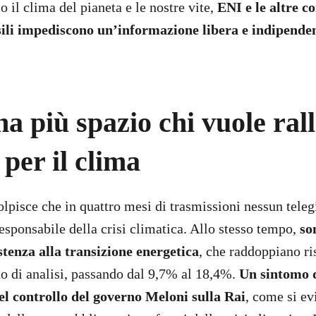
o il clima del pianeta e le nostre vite,
ENI e le altre c
sili impediscono un’informazione libera e indipende
a più spazio chi vuole ral
 per il clima
colpisce che in quattro mesi di trasmissioni nessun tele
responsabile della crisi climatica. Allo stesso tempo,
so
stenza alla transizione energetica
, che raddoppiano ri
o di analisi, passando dal 9,7% al 18,4%.
Un sintomo d
del controllo del governo Meloni sulla Rai
, come si ev