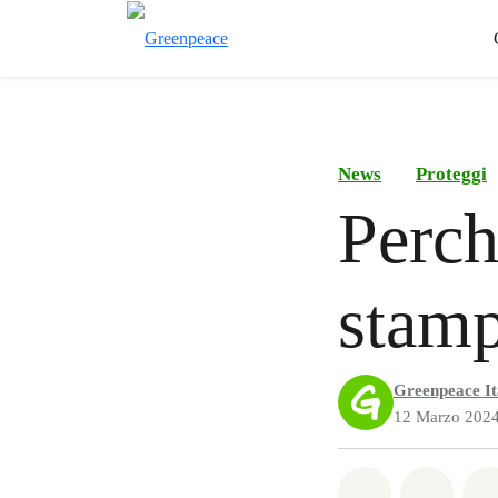
News
Proteggi
Perch
stamp
Greenpeace It
12 Marzo 202
Share on Wh
Share 