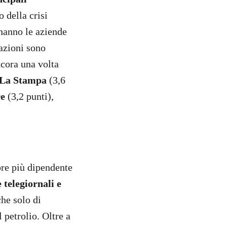
 della crisi
 hanno le aziende
dazioni sono
ncora una volta
La Stampa
(3,6
re
(3,2 punti),
pre più dipendente
 telegiornali e
che solo di
l petrolio. Oltre a