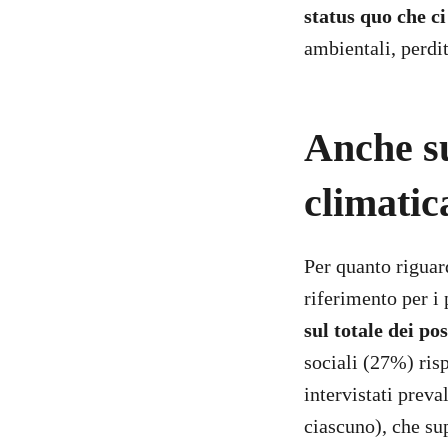
status quo che c
ambientali, perdi
Anche s
climatic
Per quanto riguar
riferimento per i
sul totale dei po
sociali (27%) ris
intervistati preva
ciascuno), che su