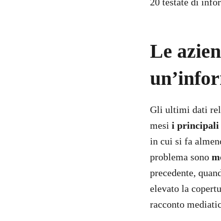
20 testate di inf
Le azien
un’infor
Gli ultimi dati r
mesi
i principali
in cui si fa almen
problema sono
me
precedente, quand
elevato la copertu
racconto mediatic