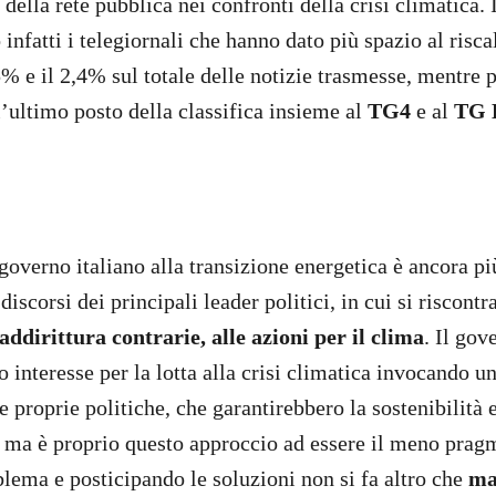
 della rete pubblica nei confronti della crisi climatica. 
infatti i telegiornali che hanno dato più spazio al risc
5% e il 2,4% sul totale delle notizie trasmesse, mentre 
l’ultimo posto della classifica insieme al
TG4
e al
TG 
governo italiano alla transizione energetica è ancora pi
iscorsi dei principali leader politici, in cui si riscont
ddirittura contrarie, alle azioni per il clima
. Il go
 interesse per la lotta alla crisi climatica invocando u
 proprie politiche, che garantirebbero la sostenibilità 
, ma è proprio questo approccio ad essere il meno prag
lema e posticipando le soluzioni non si fa altro che
ma