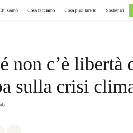
Chi siamo
Cosa facciamo
Cosa puoi fare tu
Sostienici
é non c’è libertà 
a sulla crisi clim
aly
4
atsapp
on Facebook
Share on Twitter
Share via Email