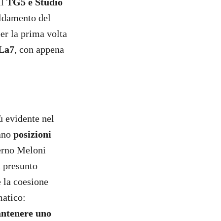
Il
TG5 e Studio
aldamento del
per la prima volta
La7
, con appena
ù evidente nel
rano
posizioni
verno Meloni
n presunto
e la coesione
matico:
ntenere uno