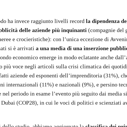
odo ha invece raggiunto livelli record
la dipendenza de
bblicità delle aziende più inquinanti
(compagnie del g
eree e crocieristiche): con l’unica eccezione di Avvenir
ti si è arrivati
a una media di una inserzione pubblic
mondo economico emerge in modo eclatante anche dall’a
 più voce negli articoli sulla crisi climatica dei quotid
fatti aziende ed esponenti dell’imprenditoria (31%), ch
ioni internazionali (11%) e nazionali (9%), e persino tecn
 nel periodo in esame l’evento più seguito dai media sia
Dubai (COP28), in cui le voci di politici e scienziati 
ti dello studio, abbiamo aggiornato la
classifica dei pri