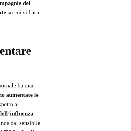
ompagnie dei
nte
su cui si basa
lentare
giornale ha mai
no aumentate le
spetto al
ell’influenza
ince dal sensibile