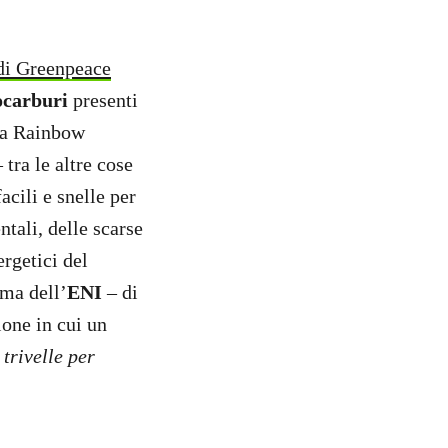
 di Greenpeace
ocarburi
presenti
 la Rainbow
 tra le altre cose
acili e snelle per
ntali, delle scarse
rgetici del
rma dell’
ENI
– di
ione in cui un
 trivelle per