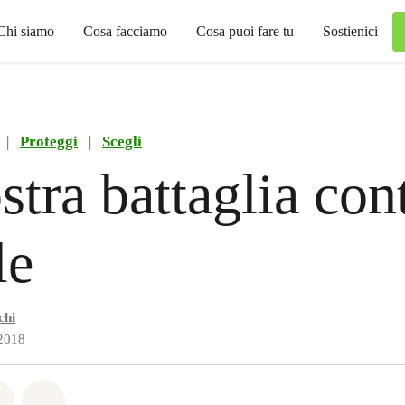
Chi siamo
Cosa facciamo
Cosa puoi fare tu
Sostienici
|
Proteggi
|
Scegli
stra battaglia con
le
chi
2018
atsapp
on Facebook
Share on Twitter
Share via Email