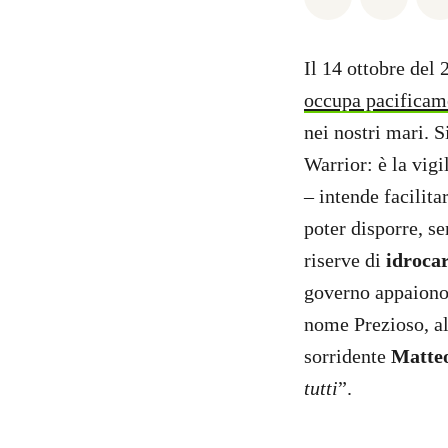
Il 14 ottobre del 
occupa pacificam
nei nostri mari. 
Warrior: è la vigi
– intende facilita
poter disporre, se
riserve di
idroca
governo appaiono 
nome Prezioso, al
sorridente
Matte
tutti
”.