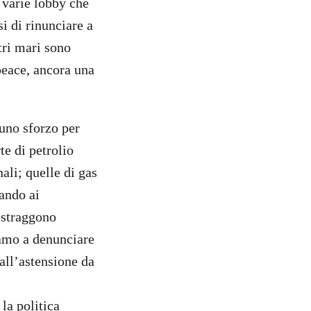
e varie lobby che
i di rinunciare a
stri mari sono
peace, ancora una
 uno sforzo per
te di petrolio
ali; quelle di gas
tando ai
estraggono
amo a denunciare
 all’astensione da
la politica