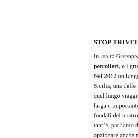
STOP TRIVELLE
In realtà Greenp
petrolieri
, e i g
Nel 2012 un lungo
Sicilia, una dell
quel lungo viaggi
larga e importante
fondali del nostr
tant’è, parliamo 
opzionare anche ri