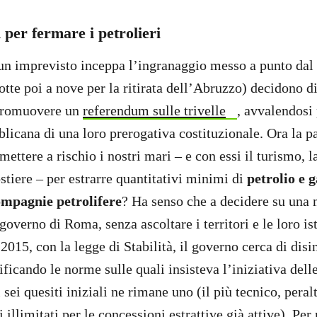
per fermare i petrolieri
 un imprevisto inceppa l’ingranaggio messo a punto dal
otte poi a nove per la ritirata dell’Abruzzo) decidono d
 promuovere un
referendum sulle trivelle
, avvalendosi 
blicana di una loro prerogativa costituzionale. Ora la p
 mettere a rischio i nostri mari – e con essi il turismo, l
stiere – per estrarre quantitativi minimi di
petrolio e g
ompagnie petrolifere
? Ha senso che a decidere su una 
 governo di Roma, senza ascoltare i territori e le loro is
015, con la legge di Stabilità, il governo cerca di disi
icando le norme sulle quali insisteva l’iniziativa delle
i sei quesiti iniziali ne rimane uno (il più tecnico, pera
illimitati per le concessioni estrattive già attive). Per