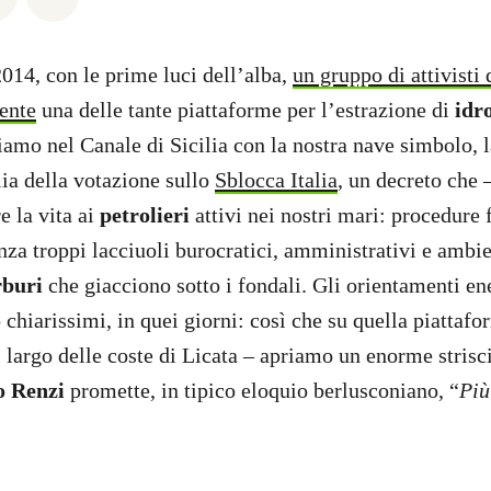
2014, con le prime luci dell’alba,
un gruppo di attivisti
ente
una delle tante piattaforme per l’estrazione di
idr
Siamo nel Canale di Sicilia con la nostra nave simbolo,
lia della votazione sullo
Sblocca Italia
, un decreto che –
re la vita ai
petrolieri
attivi nei nostri mari: procedure f
nza troppi lacciuoli burocratici, amministrativi e ambie
rburi
che giacciono sotto i fondali. Gli orientamenti ene
chiarissimi, in quei giorni: così che su quella piattafo
 largo delle coste di Licata – apriamo un enorme strisc
o Renzi
promette, in tipico eloquio berlusconiano, “
Più