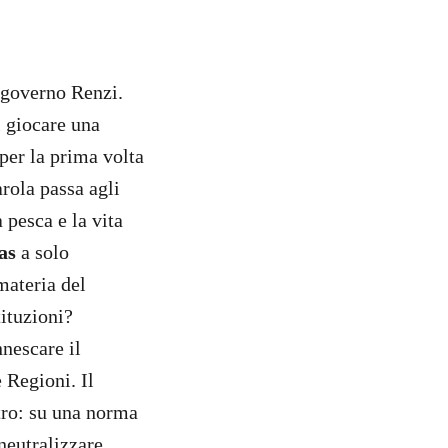
 governo Renzi.
i giocare una
per la prima volta
arola passa agli
a pesca e la vita
as
a solo
materia del
tituzioni?
nnescare il
 Regioni. Il
ltro: su una norma
 neutralizzare