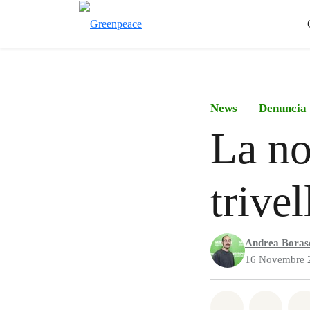
News
Denuncia
La no
trivel
Andrea Boras
16 Novembre 
Share on Wh
Share 