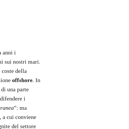
a anni i
i sui nostri mari.
 coste della
nsione
offshore
. In
 di una parte
 difendere i
rranea
”: ma
, a cui conviene
nite del settore