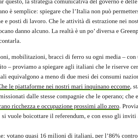
far questo, la strategia comunicativa del governo e dell
ano è semplice: spiegare che l’Italia non può permetters
e e posti di lavoro. Che le attività di estrazione nei no
ocano danno alcuno. La realtà è un po’ diversa e Green
contarla.
ioni, mobilitazioni, bracci di ferro su ogni media – con
ito – proviamo a spiegare agli italiani che le riserve cer
ndali equivalgono a meno di due mesi dei consumi nazion
he le piattaforme nei nostri mari inquinano eccome
, s
issionati dalle stesse compagnie che le operano; che 
rano ricchezza e occupazione prossimi allo zero
. Provi
i si vuole boicottare il referendum, e con esso gli inviti
e: votano quasi 16 milioni di italiani, per l’86% contro 