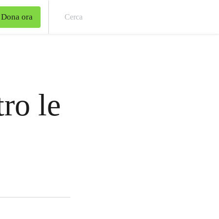
Dona ora
Cer
tro le