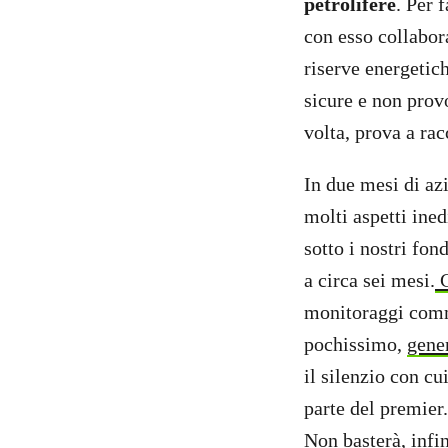
petrolifere
. Per 
con esso collabor
riserve energetich
sicure e non prov
volta, prova a rac
In due mesi di az
molti aspetti ined
sotto i nostri fo
a circa sei mesi.
C
monitoraggi comm
pochissimo,
gene
il silenzio con cu
parte del premier.
Non basterà, infin