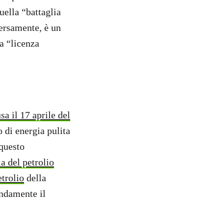
uella “battaglia
versamente, è un
la “licenza
sa il 17 aprile del
o di energia pulita
 questo
a del petrolio
etrolio
della
ondamente il