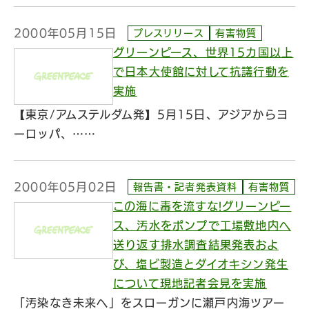
2000年05月15日
プレスリリース
有害物質
グリーンピース、世界15カ国以上
で日本大使館に対して抗議行動を
実施
【東京/アムステルダム発】5月15日、アジアからヨ
ーロッパ、……
2000年05月02日
報告書・記者発表資料
有害物質
この海に毒を流すな!グリーンピー
ス、汚水をポンプで工場敷地内へ
送り返す排水調査結果発表およ
び、塩ビ製造とダイオキシン発生
について現地記者会見を実施
「汚染なき未来へ」をスローガンに瀬戸内海ツアー