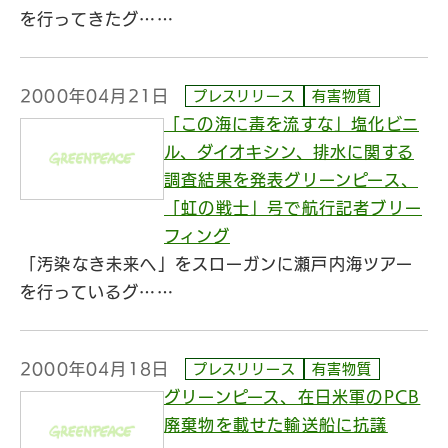
を行ってきたグ……
2000年04月21日
プレスリリース
有害物質
「この海に毒を流すな」塩化ビニ
ル、ダイオキシン、排水に関する
調査結果を発表グリーンピース、
「虹の戦士」号で航行記者ブリー
フィング
「汚染なき未来へ」をスローガンに瀬戸内海ツアー
を行っているグ……
2000年04月18日
プレスリリース
有害物質
グリーンピース、在日米軍のPCB
廃棄物を載せた輸送船に抗議