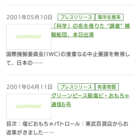
2001年05月10日
プレスリリース
海洋生態系
「科学」の名を借りた “調査” 捕
鯨船団、本日出港
国際捕鯨委員会(IWC)の度重なる中止要請を無視し
て、日本の……
2001年04月11日
プレスリリース
有害物質
グリーンピース脱塩ビ・おもちゃ
通信6号
目次：塩ビおもちゃパトロール：東武百貨店からお
返事がきました……