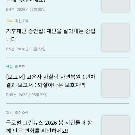
4분
2026년 07월 08일
기후
최신소식
기후재난 증언집: 재난을 살아내는 중입
니다
5분
2026년 06월 23일
산림
리포트
[보고서] 고운사 사찰림 자연복원 1년차
결과 보고서 : 되살아나는 보호지역
45분
2026년 05월 22일
일반
최신소식
글로벌 그린뉴스 2026 봄 시민들과 함
께 만든 변화를 확인하세요!