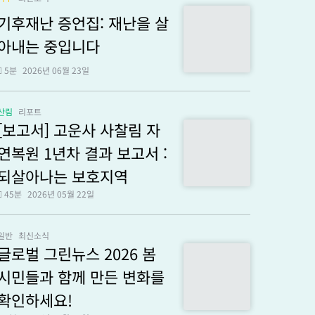
기후재난 증언집: 재난을 살
아내는 중입니다
5분
2026년 06월 23일
산림
리포트
[보고서] 고운사 사찰림 자
연복원 1년차 결과 보고서 :
되살아나는 보호지역
45분
2026년 05월 22일
일반
최신소식
글로벌 그린뉴스 2026 봄
시민들과 함께 만든 변화를
확인하세요!