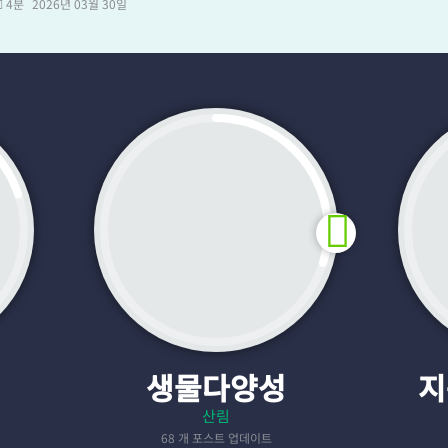
4분
2026년 03월 30일
생물다양성
지
산림
68 개 포스트 업데이트