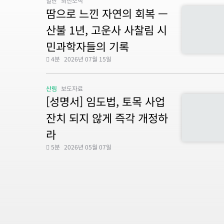
일반
최신소식
땀으로 느낀 자연의 회복 —
산불 1년, 고운사 사찰림 시
민과학자들의 기록
4분
2026년 07월 15일
산림
보도자료
[성명서] 임도법, 토목 사업
잔치 되지 않게 즉각 개정하
라
5분
2026년 05월 07일