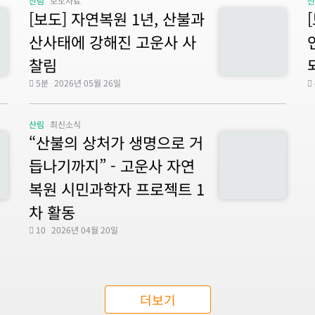
산림
보도자료
[보도] 자연복원 1년, 산불과
산사태에 강해진 고운사 사
찰림
5분
2026년 05월 26일
산림
최신소식
“산불의 상처가 생명으로 거
듭나기까지” - 고운사 자연
복원 시민과학자 프로젝트 1
차 활동
10
2026년 04월 20일
더보기