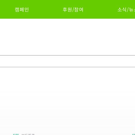
캠페인
후원/참여
소식/뉴