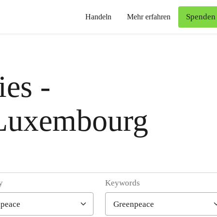
Spenden
Handeln
Mehr erfahren
es -
Luxembourg
y
Keywords