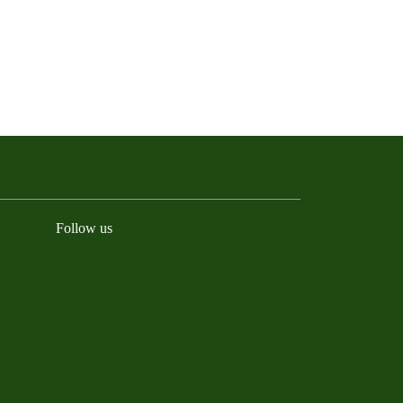
Follow us
BlueSky
Facebook
Instagram
YouTube
LinkedIn
TikTok