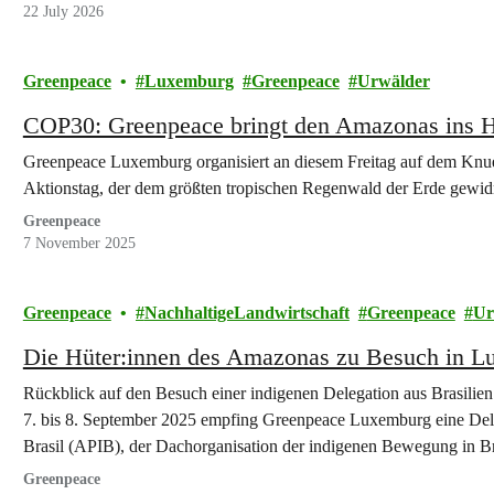
22 July 2026
Greenpeace
Luxemburg
Greenpeace
Urwälder
COP30: Greenpeace bringt den Amazonas ins 
Greenpeace Luxemburg organisiert an diesem Freitag auf dem Knued
Aktionstag, der dem größten tropischen Regenwald der Erde gewid
Greenpeace
7 November 2025
Greenpeace
NachhaltigeLandwirtschaft
Greenpeace
Ur
Die Hüter:innen des Amazonas zu Besuch in 
Rückblick auf den Besuch einer indigenen Delegation aus Brasili
7. bis 8. September 2025 empfing Greenpeace Luxemburg eine Dele
Brasil (APIB), der Dachorganisation der indigenen Bewegung in Br
Luana Kaingang, Otacir Pereira Figueiredo und Fabiano…
Greenpeace