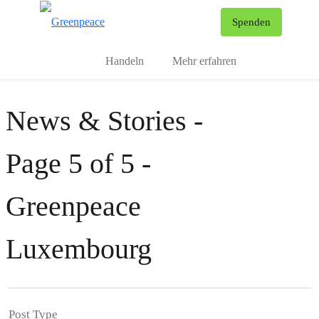
To
Spenden
Menu
Handeln
Mehr erfahren
News & Stories -
Page 5 of 5 -
Greenpeace
Luxembourg
Post Type