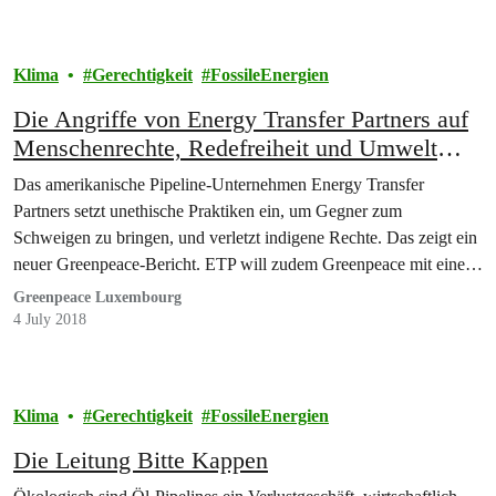
Klima
Gerechtigkeit
FossileEnergien
Die Angriffe von Energy Transfer Partners auf
Menschenrechte, Redefreiheit und Umwelt
sind zu weit gegangen
Das amerikanische Pipeline-Unternehmen Energy Transfer
Partners setzt unethische Praktiken ein, um Gegner zum
Schweigen zu bringen, und verletzt indigene Rechte. Das zeigt ein
neuer Greenpeace-Bericht. ETP will zudem Greenpeace mit einer
900-Millionen-US-Dollar-Klage mundtot machen. Die Spuren von
Greenpeace Luxembourg
ETP führen in die Schweiz: Die Credit Suisse pflegt finanzielle
4 July 2018
Beziehungen mit dem Unternehmen.
Klima
Gerechtigkeit
FossileEnergien
Die Leitung Bitte Kappen