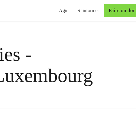
Faire un don
Agir
S’ informer
es -
Luxembourg