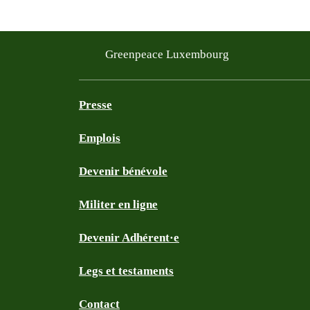
Filtered results
Greenpeace Luxembourg
Presse
Emplois
Devenir bénévole
Militer en ligne
Devenir Adhérent·e
Legs et testaments
Contact