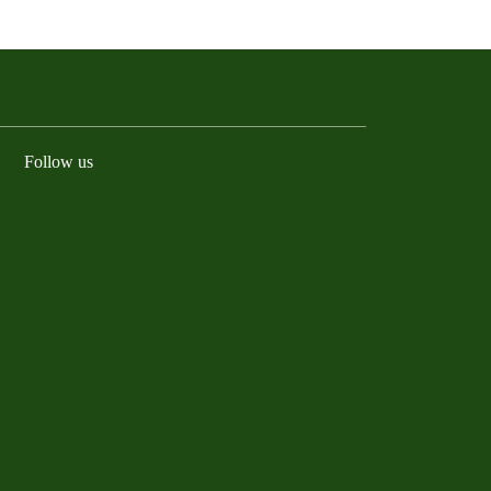
Follow us
Facebook
Instagram
YouTube
LinkedIn
TikTok
Bluesky
Threads