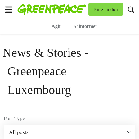
To
Faire un don
Menu
Agir
S’ informer
News & Stories -
Greenpeace
Luxembourg
Post Type