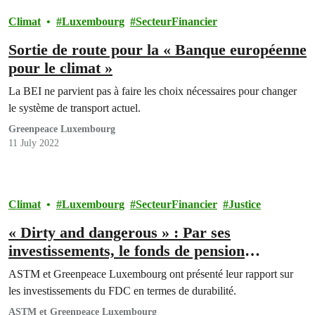
Climat
Luxembourg
SecteurFinancier
Sortie de route pour la « Banque européenne
pour le climat »
La BEI ne parvient pas à faire les choix nécessaires pour changer
le système de transport actuel.
Greenpeace Luxembourg
11 July 2022
Climat
Luxembourg
SecteurFinancier
Justice
« Dirty and dangerous » : Par ses
investissements, le fonds de pension
luxembourgeois alimente la crise climatique
ASTM et Greenpeace Luxembourg ont présenté leur rapport sur
et néglige la protection des droits humains
les investissements du FDC en termes de durabilité.
ASTM et Greenpeace Luxembourg