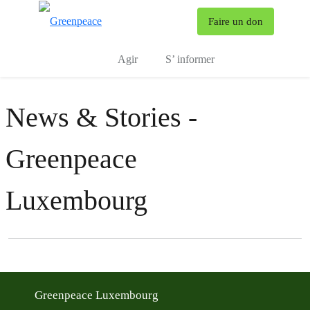
To
Faire un don
Menu
Agir
S’ informer
News & Stories -
Greenpeace
Luxembourg
Filter posts
Filtered results
Greenpeace Luxembourg