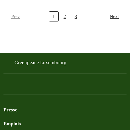
Prev
1
2
3
Next
Greenpeace Luxembourg
Presse
Emplois