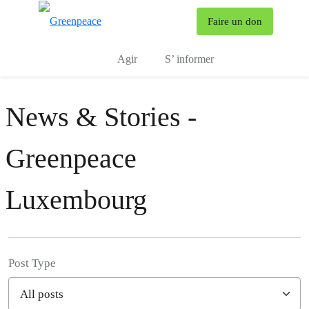
To
Faire un don
Menu
Agir
S’ informer
News & Stories -
Greenpeace
Luxembourg
Post Type