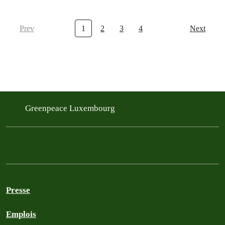
Prev
1
2
3
4
Next
Greenpeace Luxembourg
Presse
Emplois