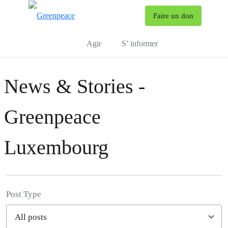
To
Faire un don
Menu
Agir
S’ informer
News & Stories -
Greenpeace
Luxembourg
Post Type