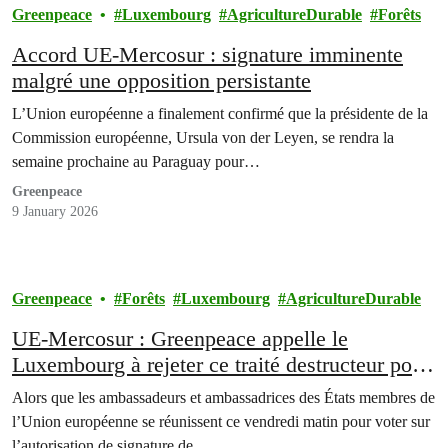
Greenpeace
Luxembourg
AgricultureDurable
Forêts
Accord UE-Mercosur : signature imminente
malgré une opposition persistante
L’Union européenne a finalement confirmé que la présidente de la
Commission européenne, Ursula von der Leyen, se rendra la
semaine prochaine au Paraguay pour…
Greenpeace
9 January 2026
Greenpeace
Forêts
Luxembourg
AgricultureDurable
UE-Mercosur : Greenpeace appelle le
Luxembourg à rejeter ce traité destructeur pour
l’Amazonie, le climat et les peuples
Alors que les ambassadeurs et ambassadrices des États membres de
autochtones
l’Union européenne se réunissent ce vendredi matin pour voter sur
l’autorisation de signature de…