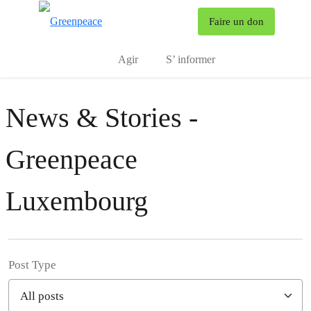
To
Faire un don
Menu
Agir
S’ informer
News & Stories -
Greenpeace
Luxembourg
Post Type