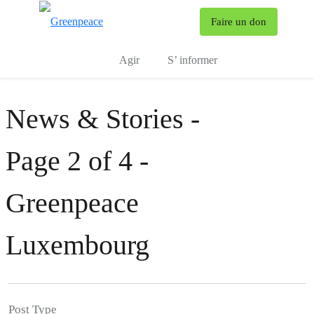
To
Faire un don
Menu
Agir
S’ informer
News & Stories -
Page 2 of 4 -
Greenpeace
Luxembourg
Post Type