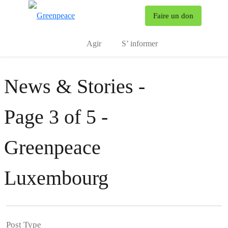
To
Faire un don
Menu
Agir
S’ informer
News & Stories -
Page 3 of 5 -
Greenpeace
Luxembourg
Post Type