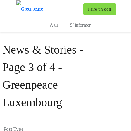
To
Faire un don
Menu
Agir
S’ informer
News & Stories -
Page 3 of 4 -
Greenpeace
Luxembourg
Post Type