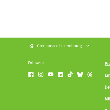
Greenpeace Luxembourg
Follow us
Pr
Em
Facebook
Instagram
YouTube
LinkedIn
TikTok
Bluesky
Threads
De
Mil