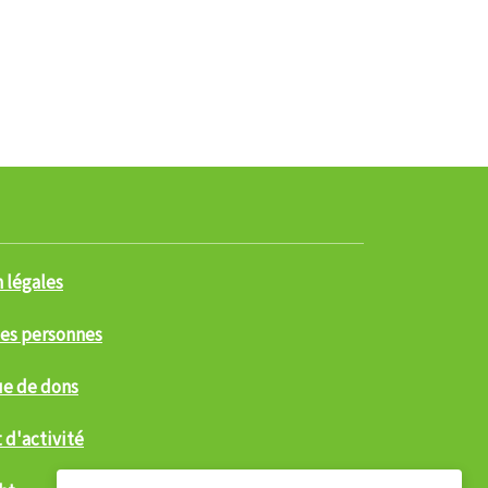
 légales
des personnes
ue de dons
 d'activité