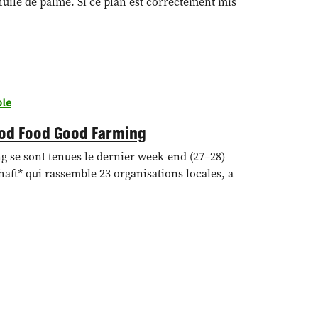
’huile de palme. Si ce plan est correctement mis
ble
ood Food Good Farming
 se sont tenues le dernier week-end (27–28)
ft* qui rassemble 23 organisations locales, a