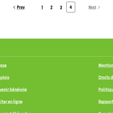
Prev
1
2
3
4
Next
esse
Mention
plois
Droits 
venir bénévole
Politiq
iter en ligne
Rapport