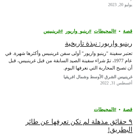
للأزمة التي استمرّت لما يقرب…
يوليو 20, 2023
قصة
المحيطات
رينبو_واريور
غرينبيس‎
رينبو واريور: نبذة تاريخية
تعتبر سفينة "رينبو واريور" أولى سفن غرينبيس وأكثرها شهرة. في
عام 1977، تمّ شراء سفينة الصيد السابقة من قبل غرينبيس، قبل
أن تصبح المحاربة التي نعرفها اليوم.
غرينبيس الشرق الأوسط وشمال افريقيا
أغسطس 31, 2022
قصة
المحيطات
٩ حقائق مذهلة لم تكن تعرفها عن طائر
البطريق!