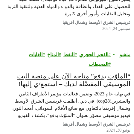
للحصول على الغذاء والطاقة والدواء والمياه العذبة ولتنقية التربة
وتحليل النفايات وأمور أخرى كثيرة.
غرينبيس الشرق الأوسط وشمال أفريقيا
سبتمبر 24, 2024
منشو
الفحم_الحجري
النفط
المناخ
الغابات
ر
المحيطات
“الملوّث يدفع” متاحة الآن على منصة البث
الموسيقي المفضّلة لديك – استمع/ي إليها!
في نهاية عام 2023، وضمن فعاليات مؤتمر الأطراف الثامن
والعشرين(cop28) في دبي، أطلقت غرينبيس الشرق الأوسط
وشمال إفريقيا بالتعاون مع صانع الأفلام السوداني، أمجد النور،
فيديو موسيقي مصوّر بعنوان "الملوّث يدفع". يكشف الفيديو
بأسلوب غنائي ساخر اللاعدالة المناخية، بين الملوّثين التاريخيين
غرينبيس الشرق الأوسط وشمال أفريقيا
الذي يجنون أرباحاً هائلة ويتسببون بالانبعاثات، وبين شعوب دول
يونيو 30, 2024