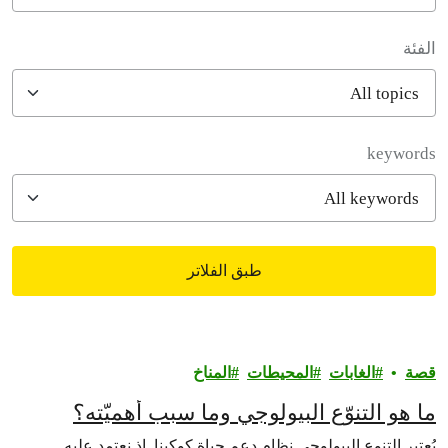
الفئة
filter posts
keywords
طبق الفلاتر
filtered results
قصة
الغابات
المحيطات
المناخ
ما هو التنوّع البيولوجي وما سبب أهميّته؟
يُعتبر التنوع البيولوجي نظام دعم حياة كوكبنا. إذ نعتمد عليه