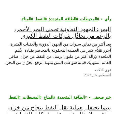
العالم الجنوبي التي تدفع ثمن…
رأي‎
المحيطات
الطاقة_المتجددة
النفط
المناخ
اليمن: الجهود التعاونية تحمي البحر الأحمر،
بالرغم من تخاذُل شركات النفط الكبرى
بعد أكثر من ثماني سنوات من الجهود الدؤوبة والعقبات الكثيرة،
أُحرِز تقدُّم كبير في العملية المحفوفة بالمخاطر بقيادة الأمم
المتّحدة لإزالة أكثر من مليون برميل من النفط من خزان صافر
العائم المتهالِك قبالة شواطئ اليمن تمهيدًا لرفع الخزّان من البحر،
ما يفسح المجال أمام المعالجة الآمنة لهذه الأزمة.
غوى النكت
أغسطس 16, 2023
خبر صحفى
الطاقة_المتجددة
المناخ
المحيطات
النفط
بينما نحتفل بعملية نقل النفط بنجاح من خزان