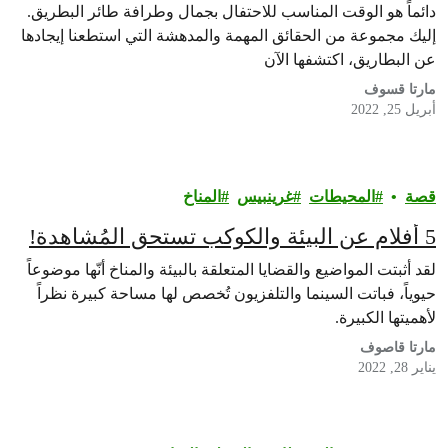
دائماً هو الوقت المناسب للاحتفال بجمال وطرافة طائر البطريق.
إليك مجموعة من الحقائق المهمة والمدهشة التي استطعنا إيجادها
عن البطاريق، اكتشفها الآن
مارتا قسوف
أبريل 25, 2022
قصة
المحيطات
غرينبيس‎
المناخ
5 أفلام عن البيئة والكوكب تستحق المُشاهدة!
لقد أثبتت المواضيع والقضايا المتعلقة بالبيئة والمناخ أنّها موضوعاً
حيوياً، فباتت السينما والتلفزيون تُخصص لها مساحة كبيرة نظراً
لأهميتها الكبيرة.
مارتا قاصوف
يناير 28, 2022