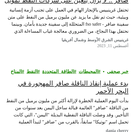
صافر .. لا يزال يتعين على شركات النفط تمويل
المراحل المقبلة وتحمل المسؤولية!
تحتفل غرينبيس بالإنجاز الهام في العمل على تجنب أزمة إنسانية
وبيئية، حيث تم نقل ما يزيد عن مليون برميل من النفط على متن
سفينة صافر - fso safer المتحللة إلى سفينة جديدة بأمان. وبينما
نحتفل بهذا النجاح، من الضروري معالجة غياب المساءلة الذي
أظهرته صناعة النفط التي سجلت أرباحًا مذهلة، لكنها لم تظهر بعد
غرينبيس الشرق الأوسط وشمال أفريقيا
أي…
أغسطس 11, 2023
خبر صحفى
المحيطات
الطاقة_المتجددة
النفط
المناخ
بدء عملية إنقاذ الناقلة صافر المهجورة في
البحر الأحمر
بدأت اليوم العملية الخطرة لإزالة أكثر من مليون برميل من النفط
من الناقلة "صافر" العائمة قبالة ساحل اليمن بعد سنوات من
التأخير. وقد وصلت الناقلة النفطية البديلة "اليمن"، التي كانت
تحمل اسم "نوتيكا" سابقاً، بالقرب من "صافر" لتبدأ العملية
المنسّقة من قبل الأمم المتحدة، والتي من المتوقع أن تضع حداً
dania cherry