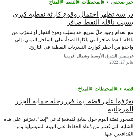
خبر صحفى
المحيطات
النفط
المناخ
دراسة تظهر احتمال وقوع كارثة نفطية كبرى
بسبب ناقلة النفط صافر
مع انعدام وجود حلّ سريع، قد يسبّب وقوع انفجار أو تسرّب من
ناقلة النفط صافر التي يأكلها الصدأ، على الساحل اليمني، إلى
واحدةٍ من أخطر كوارث التسربات النفطية في التاريخ.
غرينبيس الشرق الأوسط وشمال افريقيا
يناير 27, 2022
قصة
المحيطات
المناخ
تعرّفوا على قصّة إيما في رحلة حماية الجزر
المرجانية
تتمحور قصّة اليوم حول شابةٍ مُندفعةٍ تُدعى "إيما". تعرّفوا على هذه
الشابة التي تُعتبر من دُعاة الحفاظ على البيئة السيشيلية ومن
المُدافعين عنها.