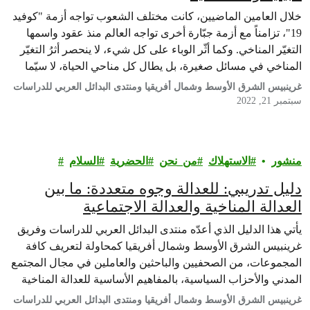
خلال العامين الماضيين، كانت مختلف الشعوب تواجه أزمة "كوفيد
19"، تزامناً مع أزمة جبّارة أخرى تواجه العالم منذ عقود واسمها
التغيّر المناخي. وكما أثّر الوباء على كل شيء، لا ينحصر أثرُ التغيّر
المناخي في مسائل صغيرة، بل يطال كل مناحي الحياة، لا سيّما
وأن آثار هذه الأزمة على منطقتنا تفوق غيرها من المناطق، بعدما
غرينبيس الشرق الأوسط وشمال أفريقيا ومنتدى البدائل العربي للدراسات
تبيّن…
سبتمبر 21, 2022
منشور
الاستهلاك
من_نحن
الحضرية
السلام
دليل تدريبي: للعدالة وجوه متعددة: ما بين
العدالة المناخية والعدالة الاجتماعية
يأتي هذا الدليل الذي أعدّه منتدى البدائل العربي للدراسات وفريق
غرينبيس الشرق الأوسط وشمال أفريقيا كمحاولة لتعريف كافة
المجموعات، من الصحفيين والباحثين والعاملين في مجال المجتمع
المدني والأحزاب السياسية، بالمفاهيم الأساسية للعدالة المناخية
والاجتماعية، طبيعة العلاقة بينهما، وواقع هذه العلاقة في المنطقة
غرينبيس الشرق الأوسط وشمال أفريقيا ومنتدى البدائل العربي للدراسات