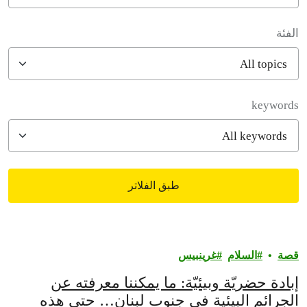
الفئة
filter posts
keywords
طبق الفلاتر
filtered results
قصة
السلام
غرينبيس‎
إبادة حضريّة وبيئيّة: ما يمكننا معرفته عن
الجرائم البيئية في جنوب لبنان… حتى هذه