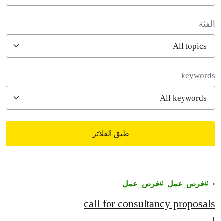
الفئة
filter posts
keywords
طبق الفلاتر
filtered results
فرص_عمل
فرص_عمل
call for consultancy proposals
1