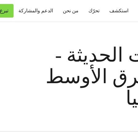
تبرع
استكشف
تحرّك
من نحن
الدعم والمشاركة
 الحديثة -
رق الأوسط
ا