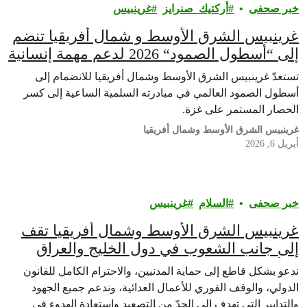
خبر صحفى
أركتيك_صنرايز
غرينبيس‎
غرينبيس الشرق الأوسط و شمال أفريقيا تنضم
إلى “أسطول الصمود“ 2026 لدعم مهمة إنسانية
و كسر حصار غزة
تستعدّ غرينبيس الشرق الأوسط وشمال أفريقيا للانضمام إلى
أسطول الصمود العالمي في مبادرته السلمية الساعية إلى كسر
الحصار المستمر على غزة.
غرينبيس الشرق الأوسط وشمال أفريقيا
أبريل 6, 2026
خبر صحفى
السلام
غرينبيس‎
غرينبيس الشرق الأوسط وشمال أفريقيا تقف
إلى جانب الشعوب في دول الخليج والعراق
والأردن في ظلّ الاعتداءات المستمرّة
ندعو بشكل قاطع إلى حماية المدنيين، والاحترام الكامل للقانون
الدولي، والوقف الفوري للأعمال العدائية، وندعم جميع الجهود
والتدابير التي تهدف إلى الحدّ من التصعيد واستعادة الهدوء في