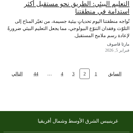
التعليم البيئي: الطريق نحو مستقبل أكثر
استدامة في منطقتنا
تُواجه منطقتنا اليوم تحدياتٍ بيئية جسيمة، من تغيّر المناخ إلى
التلوّث وفقدان التنوّع البيولوجي، مما يجعل التعليم البيئي ضرورةً
لإعادة رسم ملامح المستقبل.
مارتا قاصوف
فبراير 5, 2026
السابق
1
2
3
4
…
44
التالي
غرينبيس الشرق الأوسط وشمال أفريقيا