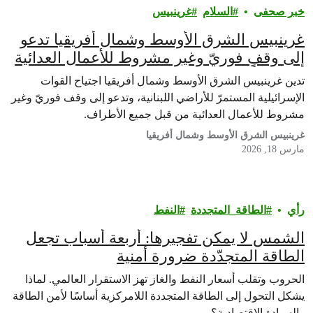
خبر صحفى
السلام
غرينبيس‎
غرينبيس الشرق الأوسط وشمال أفريقيا تدعو
إلى وقفٍ فوريّ وغير مشروط للأعمال العدائية
في ظلّ الاجتياح الإسرائيلي وتصعيد الاعتداءات
تدين غرينبيس الشرق الأوسط وشمال أفريقيا اجتياح القوات
في لبنان.
الإسرائيلية المستمرّ للأراضي اللبنانية، وتدعو إلى وقف فوريّ وغير
مشروط للأعمال العدائية من قبل جميع الأطراف.
غرينبيس الشرق الأوسط وشمال أفريقيا
مارس 18, 2026
رأي‎
الطاقة_المتجددة
النفط
الشمس لا يمكن تفجيرها: أربعة أسباب تجعل
الطاقة المتجدّدة ضرورة أمنية
الحروب وتقلب أسعار النفط والغاز تهز الاستقرار العالمي. لماذا
يشكل التحول إلى الطاقة المتجددة اللامركزية أساسًا لأمن الطاقة
والسيادة الاقتصادية؟