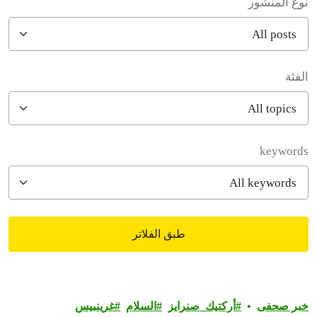
نوع المنشور
الفئة
filter posts
keywords
طبق الفلاتر
filtered results
خبر صحفى
أركتيك_صنرايز
السلام
غرينبيس‎