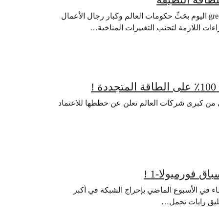
استكهولم، 20 سبتمبر 2013 – قامت منظمة السلام الأخضر greenpeace اليوم بحَثِّ حكومات العالم وكبار رجال الأعمال
راءات اللازمة لتجنب التغييرات المناخية…
ى من كبرى شركات العالم تعلن عن خططها للاعتماد
فورميولا-1 !
اء في الأسبوع الماضي بإحراج الشبكة في أكبر