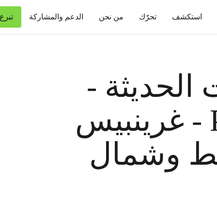
تبرع
استكشف
تحرّك
من نحن
الدعم والمشاركة
 الحديثة -
Page 40 of 44 - غرينبيس
ط وشمال