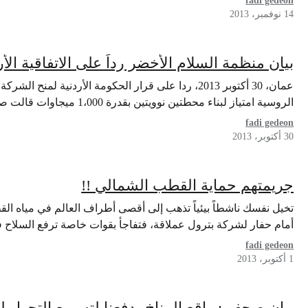
fadi gedeon
14 نوفمبر، 2013
بيان منظمة السلام الأخضر رداً على الاتفاقية الأر
عمان، 30 أكتوبر 2013، ردا على قرار الحكومة الأردنية ل
الروسية امتياز لبناء محطتين نوويتين بقدرة 1،000 ميجاوات قالت صفاء الجيوسي مسؤولة حملات…
fadi gedeon
30 أكتوبر، 2013
جريمتهم حماية القطب الشمالي !!
تخيل نفسك ناشطاً بيئياً تذهب إلى أقصى أطراف العالم في مياه ا
أمام حفار لشركة بترول عملاقة، فتفاجأ بقوات خاصة ترفع السلاح
fadi gedeon
1 أكتوبر، 2013
بيان صحفي: واقع المناخ يدفعنا لتسريع التحول ل