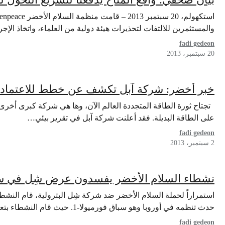
والمستثمرين للالتفات لتحذيرات هيئة دولية من العلماء، واتخاذ الإج
fadi gedeon
20 سبتمبر، 2013
خبر أخضر: شركة آبل تكشف عن خطط للاعتماد 100٪ على الطاقة المتجددة !
تجتاح ثورة الطاقة المتجددة العالم الآن، وها هي شركة كبرى أخر
على الطاقة البديلة. فقد أعلنت شركة آبل في تقرير بيئي…
fadi gedeon
2 سبتمبر، 2013
نشطاء السلام الأخضر يفسدون عرض شِل في سباق 
استمراراً لحملة السلام الأخضر ضد شركة شِل البترولية، قام النشط
حدث تنظمه في أوروبا وهو سباق فورميولا-1. حيث قام النشطاء بتعليق رايات تحمل…
fadi gedeon