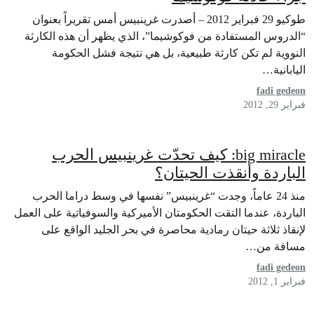
طوكيو 29 فبراير 2012 – أصدرت غرينبيس أمس تقريراً بعنوان
“الدروس المستفادة من فوكوشيما”، الذي يظهر أن هذه الكارثة
النووية لم تكن كارثة طبيعية، بل هي نتيجة فشل الحكومة
اليابانية…
fadi gedeon
فبراير 29, 2012
big miracle: كيف تحدّت غرينبيس الحرب
الباردة وأنقذت الحيتان؟
منذ 24 عاماً، وجدت “غرينبيس” نفسها في وسط دراما الحرب
الباردة، عندما التقت الحكومتان الأميركية والسوفياتية على العمل
لإنقاذ ثلاثة حيتان رمادية محاصرة في بحر الجليد الواقع على
مسافة من…
fadi gedeon
فبراير 1, 2012