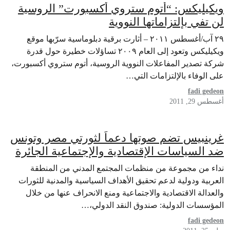
ويكيليكس: “أتوم ستروي أكسبورت” الروسية
لن تفي بإلتزاماتها النووية
٢٩ آب/أغسطس ٢٠١١ – أثارت برقية دبلوماسية سرّبها موقع
ويكيليكس وتعود إلى العام ٢٠٠٩ تساؤلات خطيرة حول قدرة
شركة تصدير المفاعلات النووية الروسية، أتوم ستروي أكسبورت،
على الوفاء بالإلتزامات التي…
fadi gedeon
أغسطس 29, 2011
غرينبيس تضم صوتها دعماً لثورتي مصر وتونس
ضد السياسات الإقتصادية والإجتماعية الجائرة
نداء من مجموعة من منظمات المجتمع المدني من المنطقة
العربية ودولية لدعم تحقيق الأهداف السياسية والمدنية للثورات
والعدالة الاقتصادية والاجتماعية ومنع الانحراف عنها من خلال
المؤسسات الدولية: صندوق النقد الدولي،…
fadi gedeon