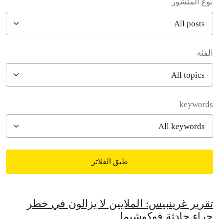
نوع المنشور
الفئة
filter posts
keywords
طبق الفلاتر
filtered results
تقرير غرينبيس: الملايين لا يزالون في خطر
جراء حادثة فوكوشيما