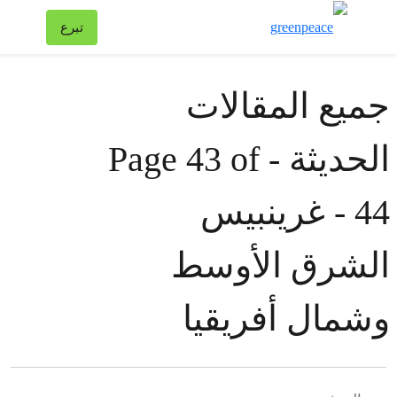
تبد
تبرع
قائمة
جميع المقالات
الحديثة - Page 43 of
44 - غرينبيس
الشرق الأوسط
وشمال أفريقيا