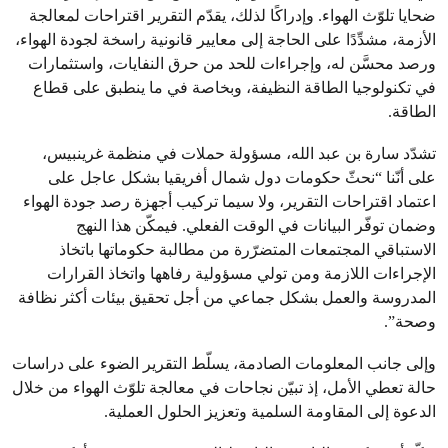
ضحايا تلوّث الهواء. وإدراكًا لذلك، يقدّم التقرير اقتراحات لمعالجة
الأزمة، مشدِّدًا على الحاجة إلى معايير قانونية راسخة لجودة الهواء،
ورصد محسَّن له، وإجراءات للحد من حرق النفايات، واستثمارات
في تكنولوجيا الطاقة النظيفة، وبخاصة في ما ينطبق على قطاع
الطاقة.
تشدّد سارة بن عبد الله، مسؤولة حملات في منظمة غرينبيس،
على أنّنا “نحثّ حكومات دول شمال أفريقيا بشكل عاجل على
اعتماد اقتراحات التقرير، ولا سيما تركيب أجهزة رصد جودة الهواء
وضمان توفّر البيانات في الوقت الفعلي. فيمكّن هذا النهج
الاستباقي المجتمعات المتضرّرة من مطالبة حكوماتها باتخاذ
الإجراءات اللازمة ومن تولي مسؤولية رفاهها واتخاذ القرارات
المدروسة والعمل بشكل جماعي من أجل تحقيق بيئات أكثر نظافة
وصحة”.
وإلى جانب المعلومات الصادمة، يسلّط التقرير الضوء على دراسات
حالة تعطي الأمل، إذ تبيّن نجاحات في معالجة تلوّث الهواء من خلال
الدعوة إلى المقاومة السلمية وتعزيز الحلول العملية.