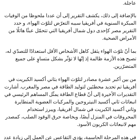
عاجلة.
بالإضافة إلى ذلك، يكشف التقرير إلى أن عددا ملحوظا من الوفيات
المبكرة السنوية في أفريقيا سببه التعرّض لتلوّث الهواء، و حدد
التقرير مصر كإحدى دول شمال أفريقيا التي تتحمّل عبئًا هائلًا من
الأمراض الصحية.
بما أنّ تلوّث الهواء يثقل كاهل الأشخاص الأقل استعدادًا للتصدّي له،
تصبح هذه الأزمة ظالمة إذ إنّها لا تؤثّر بشكل متساوٍ على جميع
المتضرّرين.
من بين أكبر عشرة مصادر لتلوّث الهواء بثاني أكسيد الكبريت في
أفريقيا تم تحديد محطتَين لتوليد الطاقة في مصر والمغرب. أشارت
التقديرات الأخيرة إلى أنّ قطاع الطاقة يمثّل المساهم الرئيسي في
انبعاثات ثاني أكسيد النيتروجين والمركبات العضوية المتطايرة
وثاني أكسيد الكبريت في شمال أفريقيا، ويبرز استخدام
المحروقات في المنزل أيضًا، وبخاصة حرق الوقود الصلب، كمصدر
مهم لانبعاثات الكربون الأسود.
في هذه المرحلة الحاسمة، يؤدي التقاعس عن العمل إلى زيادة عدد