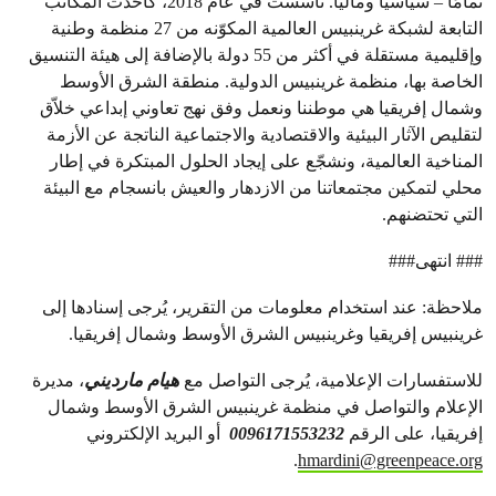
تمامًا – سياسيا وماليا. تأسست في عام 2018، كأحدث المكاتب
التابعة لشبكة غرينبيس العالمية المكوّنه من 27 منظمة وطنية
وإقليمية مستقلة في أكثر من 55 دولة بالإضافة إلى هيئة التنسيق
الخاصة بها، منظمة غرينبيس الدولية. منطقة الشرق الأوسط
وشمال إفريقيا هي موطننا ونعمل وفق نهج تعاوني إبداعي خلاّق
لتقليص الآثار البيئية والاقتصادية والاجتماعية الناتجة عن الأزمة
المناخية العالمية، ونشجّع على إيجاد الحلول المبتكرة في إطار
محلي لتمكين مجتمعاتنا من الازدهار والعيش بانسجام مع البيئة
التي تحتضنهم.
### انتهى###
ملاحظة: عند استخدام معلومات من التقرير، يُرجى إسنادها إلى
غرينبيس إفريقيا وغرينبيس الشرق الأوسط وشمال إفريقيا.
للاستفسارات الإعلامية، يُرجى التواصل مع
هيام مارديني
، مديرة
الإعلام والتواصل في منظمة غرينبيس الشرق الأوسط وشمال
إفريقيا، على الرقم
0096171553232
أو البريد الإلكتروني
.
hmardini@greenpeace.org