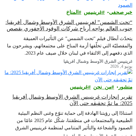
خبر صحفى
غرينبيس‎
المناخ
“تحت الشمس” لغرينبيس الشرق الأوسط وشمال أفريقيا:
جنوب العالم يواجه أرباح شركات الوقود الأحفوري بقصص
عن الصمود
يتحدّث أبطال فيلم "تحت الشمس" عن التأثيرات العميقة
والمفصليّة التي تخلّفها أزمة المناخ على مجتمعاتهم، ويشرحون ما
الذي دفعهم إلى الالتقاء في لبنان خلال صيف عام 2023.
غرينبيس الشرق الأوسط وشمال أفريقيا
يونيو 4, 2026
منشور
من_نحن
غرينبيس‎
تقرير إنجازات غرينبيس الشرق الأوسط وشمال أفريقيا
2025: ما تمّ تحقيقه حتى الآن
استنادًا إلى رؤيتنا الهادفة إلى حماية تنوّع وغنى النظم البيئية
الطبيعية والمجتمعات في منطقتنا، شكّل عام 2025 عامًا من
الصمود والشجاعة والتأثير المتنامي لمنظمة غرينبيس الشرق
الأوسط وشمال أفريقيا