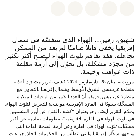
شارك على whatsapp
شارك على facebook
شارك على twitter
شارك عبر email
share on bluesky
شهيق، زفير… الهواء الذي نتنفسّه في شمال
إفريقيا يخفي قاتلًا صامتًا لم يعد من الممكن
تجاهله. فقد تفاقم تلوث الهواء ليصبح أكثر بكثير
من مجرّد مشكلة، بل تحوّل إلى أزمة مقلِقة
ذات عواقب وخيمة.
بيروت – لبنان 28 آذار/مارس 2024 كشف تقرير مشترَك أعدّته
منظمة غرينبيس الشرق الأوسط وشمال إفريقيا بالتعاون مع
منظمة غرينبيس إفريقيا أنّ العدد الكبير من الوفيات المبكرة
المسجَّلة سنويًا في القارّة الإفريقية هو نتيجة للتعرض لتلوّث الهواء.
وقدّم التقرير أيضًا، وهو بعنوان “كشف القناع عن أبرز المتسببين
في تلوث الهواء في القارة الإفريقية”، معلومات صادمة عن أكبر
مسبّبات تلوّث الهواء في القارة وعن أزمة الصحة العامة التي
يواجهها سكّان إفريقيا والتي تتطلّب من الحكومات اتخاذ إجراءات