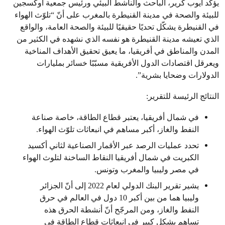
يؤكّد أيوب كرير، الباحث والناشط البيئي ورئيس جمعية أوكسجين
للبيئة والصحة في مدينة القنيطرة بالمغرب على أنّ “تلوّث الهواء
في القنيطرة يشكّل تحديًا حقيقيًا للبيئة والصحة العامة، والواقع
الذي تعيشه مدينة القنيطرة هو نفسه الذي نشهده في الكثير من
المدن والمناطق في أفريقيا، ما يعيق تحقيق الأهداف المناخية
ويعرقل اقتصادات الدول الأفريقية مسبّبًا خسائر بمليارات
الدولارات وضحايا بشرية”.
النتائج الرئيسة للتقرير:
في شمال أفريقيا، يعتبر قطاع الطاقة، خاصة صناعة
النفط والغاز، أكبر مساهم في انبعاثات تلوّث الهواء.
تحدد عمليات الرصد عبر الأقمار الصناعية لثاني أكسيد
الكبريت في شمال أفريقيا النقاط الساخنة لتلوث الهواء
في مصر وليبيا والمغرب وتونس.
يشير تقرير البنك الدولي لعام 2022 إلى أنّ الجزائر
وليبيا هما من بين أكبر 10 دول في العالم في حرق
النفط والغاز، ومن المرجّح أنّ أنشطة الحرق هذه
تساهم بشكل كبير في انبعاثات قطاع الطاقة في