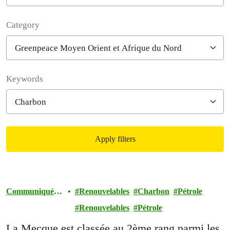
Category
Filter posts
Keywords
Apply filters
Filtered results
Communiqué
Renouvelables
Charbon
Pétrole
De Presse
Renouvelables
Pétrole
La Mecque est classée au 2ème rang parmi les