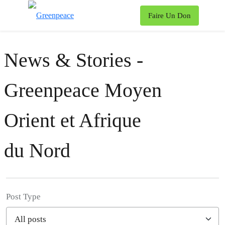
To
Faire Un Don
Menu
News & Stories -
Greenpeace Moyen
Orient et Afrique
du Nord
Post Type